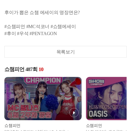
후이가 뽑은 쇼챔 에세이의 명장면은?
#쇼챔피언 #MC석코너 #쇼챔에세이
#후이 #우석 #PENTAGON
목록보기
쇼챔피언 487회
10
쇼챔피언
쇼챔피언