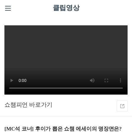
클립영상
쇼챔피언
[MC석 코너] 후이가 뽑은 쇼챔 에세이의 명장면은?