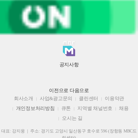
공지사항
이전으로
다음으로
회사소개
사업&광고문의
클린센터
이용약관
개인정보처리방침
큐톤
지역별 채널번호
채용
오시는 길
대표: 강지웅 | 주소: 경기도 고양시 일산동구 호수로 596 (장항동 MBC드
림센터)