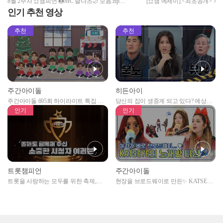
8월 2주차 쇼챔피언 🍩MC 달나츠🌙 모음.zip
[쇼챔 에세이] <최초공개> 후이
(woo!ah! 나나, Billlie 문수아&츠키) | Show Champion |
(HUI&WOOSEOK(PENTAGON)
인기 추천 영상
EP.487
추천
추천
주간아이돌
히든아이
주간아이돌 695회 하이라이트 특집 남
당신의 집이 생중계 되고 있다? 예상치
자아이돌편 예고
못한 곳에서 일어나는 불법촬영 범죄!
인기
인기
트롯챔피언
주간아이돌
트롯을 사랑하는 모두를 위한 축제,
현장을 브로드웨이로 만든✨ KATSEYE
2024 트롯챔피언 어워즈 l <트롯챔피언
의 노래방 타임🎤
> 55회 l 12월 19일 (목) 저녁 8시 MBC
ON 방송 [예고]