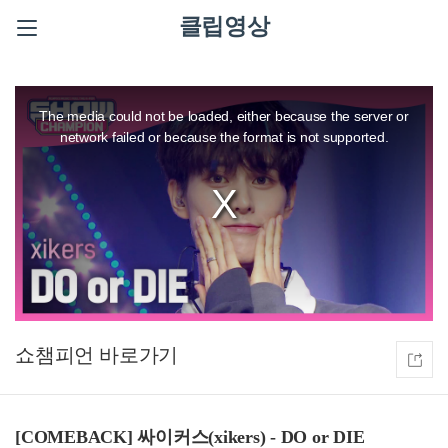
클립영상
This
is
a
The media could not be loaded, either because the server or
modal
window.
network failed or because the format is not supported.
쇼챔피언
[COMEBACK] 싸이커스(xikers) - DO or DIE