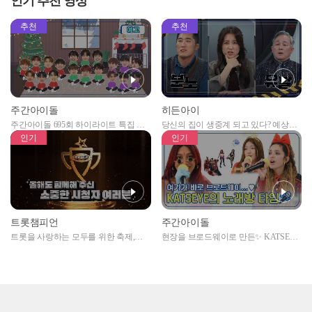
인기 추천 영상
EP.487
추천
추천
주간아이돌
히든아이
주간아이돌 695회 하이라이트 특집 남
당신의 집이 생중계 되고 있다? 예상치
자아이돌편 예고
못한 곳에서 일어나는 불법촬영 범죄!
인기
인기
트롯챔피언
주간아이돌
트롯을 사랑하는 모두를 위한 축제,
현장을 브로드웨이로 만든✨ KATSEYE
2024 트롯챔피언 어워즈 l <트롯챔피언
의 노래방 타임🎤
> 55회 l 12월 19일 (목) 저녁 8시 MBC
ON 방송 [예고]