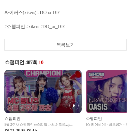
싸이커스(xikers) - DO or DIE
#쇼챔피언 #xikers #DO_or_DIE
목록보기
쇼챔피언 487회
10
쇼챔피언
쇼챔피언
8월 2주차 쇼챔피언 🍩MC 달나츠🌙 모음.zip
[쇼챔 에세이] <최초공개> 후이
(woo!ah! 나나, Billlie 문수아&츠키) | Show Champion |
(HUI&WOOSEOK(PENTAGON)