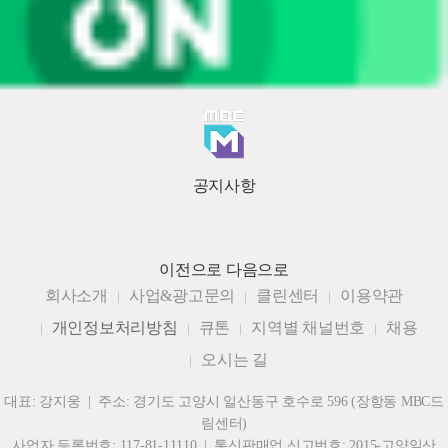
공지사항
이전으로
다음으로
회사소개
사업&광고문의
클린센터
이용약관
개인정보처리방침
큐톤
지역별 채널번호
채용
오시는 길
대표: 강지웅 | 주소: 경기도 고양시 일산동구 호수로 596 (장항동 MBC드
림센터)
사업자 등록번호: 117-81-11110 | 통신판매업 신고번호: 2015-고양일산