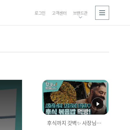
로그인
고객센터
브랜드관
소개
후식까지 갓벽✨ 사장님의