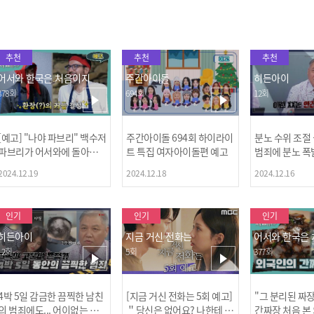
추천
추천
추천
어서와 한국은 처음이지
주간아이돌
히든아이
378회
694회
12회
[예고] "나야 파브리" 백수저
주간아이돌 694회 하이라이
분노 수위 조절
파브리가 어서와에 돌아왔
트 특집 여자아이돌편 예고
범죄에 분노 폭
다! 파브리&레오의 환장(?)
2024.12.19
2024.12.18
2024.12.16
케미 식재료투어!
인기
인기
인기
히든아이
지금 거신 전화는
어서와 한국은
12회
5회
377회
4박 5일 감금한 끔찍한 남친
[지금 거신 전화는 5회 예고]
"그 분리된 짜
[MBC플
의 범죄에도... 어이없는 처
＂당신은 없어요? 나한테 감
간짜장 처음 본