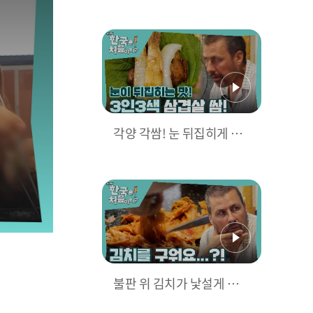
사랑이 담긴 볶음밥 먹방💘
각양 각쌈! 눈 뒤집히게 맛
있는 삼겹살 쌈 먹방~!
불판 위 김치가 낯설게 느껴
지는 불가리아 친구들🙄