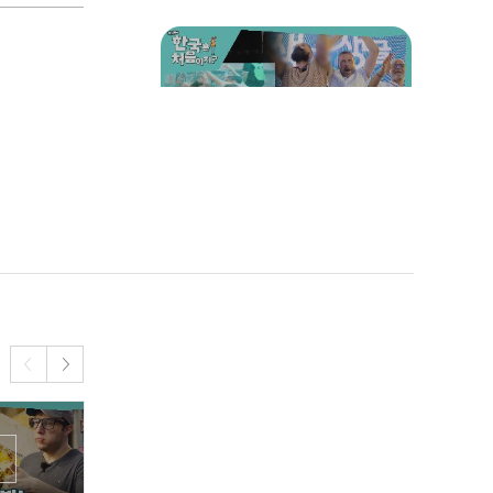
우리의 쇼타임✨ 불가리아
친구들의 빨간 맛 댄스 타임
🕺
★꿈은 이루어진다★ 지나
간 시간을 추억하며 프로 야
구 직관하는 즐라트코!