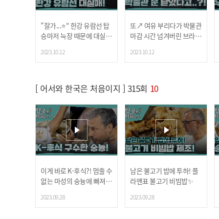
"잘가...⭐" 한강 유람선 탑
또↗ 여유 부리다가 박물관
승마저 늑장 때문에 대실패
마감 시간 넘겨버린 브라질
한 브라질 형제🔥
형제들!
2023.10.12
2023.10.12
[ 어서와 한국은 처음이지 ] 315회
10
이게 바로 K-후식?! 멈출 수
남은 불고기 밥에 투하! 플
없는 마성의 숭늉에 빠져버
라멘표 불고기 비빔밥✨
린 불가리아 마초남들!
2023.09.28
2023.09.28