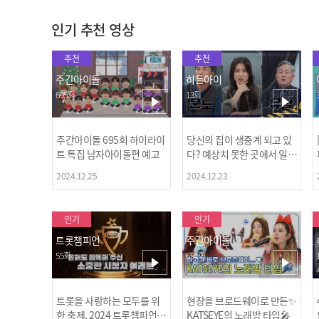
인기 추천 영상
추천
추천
주간아이돌
히든아이
695회
13회
주간아이돌 695회 하이라이
당신의 집이 생중계 되고 있
트 특집 남자아이돌편 예고
다? 예상치 못한 곳에서 일어
나는 불법촬영 범죄!
2024.12.25
2024.12.23
인기
인기
트롯챔피언
주간아이돌
55회
694회
트롯을 사랑하는 모두를 위
현장을 브로드웨이로 만든✨
한 축제, 2024 트롯챔피언
KATSEYE의 노래방 타임🎤