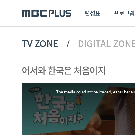
편성표
프로그램
편성표
프로그램
클립
TV ZONE
DIGITAL ZON
MBC 에브리원
방영프로그램
전체
어서와 한국은 처음이지
MBC 스포츠+
종영프로그램
MBC 드라마넷
This
MBC 온
is
a
The media could not be loaded, either becaus
modal
MBC 엠
window.
MBC 디지털
에브리원
ALL THE K-POP