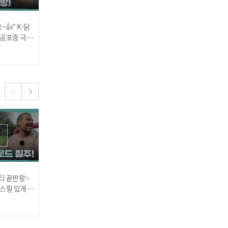
👍" K-닭
"들어갔다~ 나왔다!" 무한
한국인들 인내심 폭발하게
 공포증 극복
반복🔥 샤워로 밀당 시도하
만드는 브라질 형제들의 여
는 라파엘..⭐
유~☕
2023.10.12
2023.10.12
스탬프 하나로 흔들리는 불
가리아 친구들의 우정..★
티 끝판왕✨
"카메라 떨어졌어요..." 티
"길을 잃었다..★" 불가리
도심 속 바다🌊 불가리아
 스릴 있게
호미르 번지 점프하다가 카
아 친구들의 좌충우돌 미로
메라 분실?!
탈출😵
마초남들의 아쿠아리움 나
2023.09.28
2023.09.28
들이~!