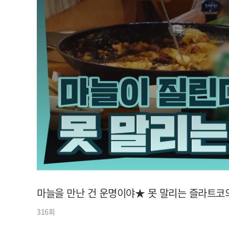
아이돌챔프
셀럽챔프
마늘을 만난 건 운명이야★ 못 말리는 즐라트코의
316회