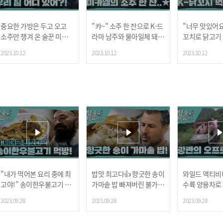
중요한 가방은 두고 오고
"캬~" 소주 한 잔으로 K-드
"너무 맛있어요~
소주만 챙겨 온 술꾼 미카
라마 남주와 물아일체 돼버
꼬치로 닭고기
엘🍺
린 미카엘!
한 라파엘🐔
2023.10.12
2023.10.12
2023.10.12
"내가 먹어본 요리 중에 최
밥맛 최고다👍 향긋한 송이
와일드 액티비
고야!" 송이한우불고기 한
가마솥 밥 빠져버린 불가리
수륙 양용차로
입에 자동으로 감탄~!
아 마초남들!
질주🔥
2023.09.28
2023.09.28
2023.09.28