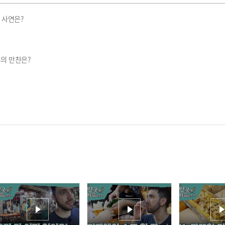
 사연은?
후의 만찬은?