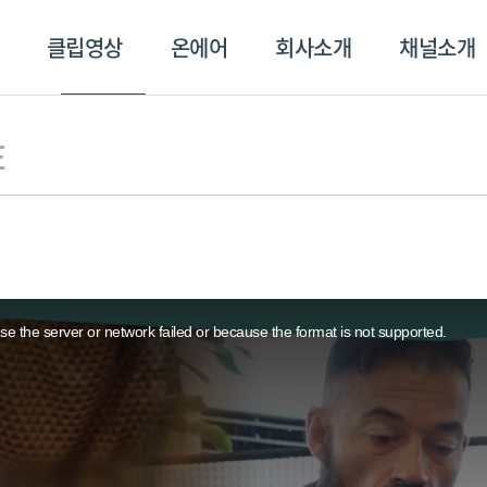
클립영상
온에어
회사소개
채널소개
영상
온에어
회사소개
채널
E
e the server or network failed or because the format is not supported.
스포츠플러스
트롯869