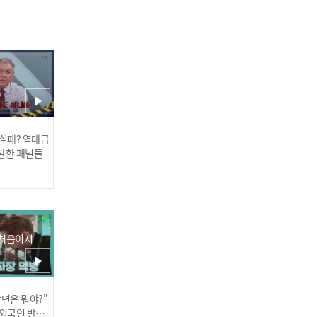
마늘을 만난 건 운명이야★
못 말리는 즐라트코의 마늘
사랑~🧄
 실패? 역대급
발한 패널들
 처음이지
쌈 사랑은 계속된다~! 닭갈
비 쌈에 무한 홀릭 돼버린
불가리아 먹깨비들!
장면은 뭐야?"
러스] 외부감사인 선임 공고
 외국인 반응