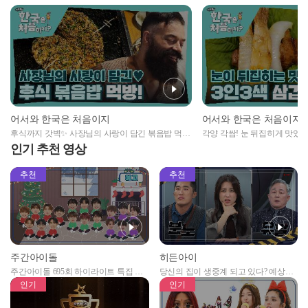
어서와 한국은 처음이지
어서와 한국은 처음이지
후식까지 갓벽✨ 사장님의 사랑이 담긴 볶음밥 먹방
각양 각쌈! 눈 뒤집히게 맛있는
💘
인기 추천 영상
추천
추천
주간아이돌
히든아이
주간아이돌 695회 하이라이트 특집 남
당신의 집이 생중계 되고 있다? 예상치
자아이돌편 예고
못한 곳에서 일어나는 불법촬영 범죄!
인기
인기