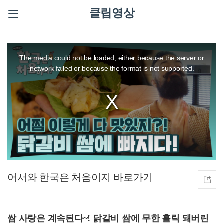
클립영상
This
is
a
The media could not be loaded, either because the server or
modal
window.
network failed or because the format is not supported.
어서와 한국은 처음이지
쌈 사랑은 계속된다~! 닭갈비 쌈에 무한 홀릭 돼버린