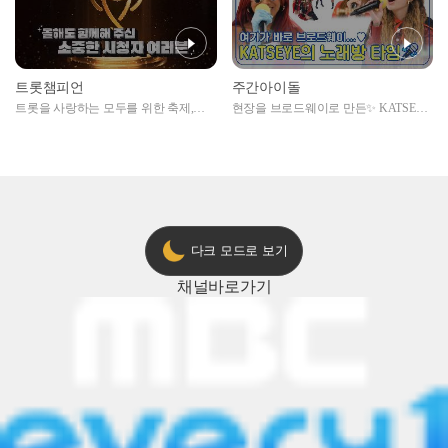
트롯챔피언
주간아이돌
트롯을 사랑하는 모두를 위한 축제,
현장을 브로드웨이로 만든✨ KATSEYE
2024 트롯챔피언 어워즈 l <트롯챔피언
의 노래방 타임🎤
> 55회 l 12월 19일 (목) 저녁 8시 MBC
ON 방송 [예고]
다크 모드로 보기
채널
바로가기