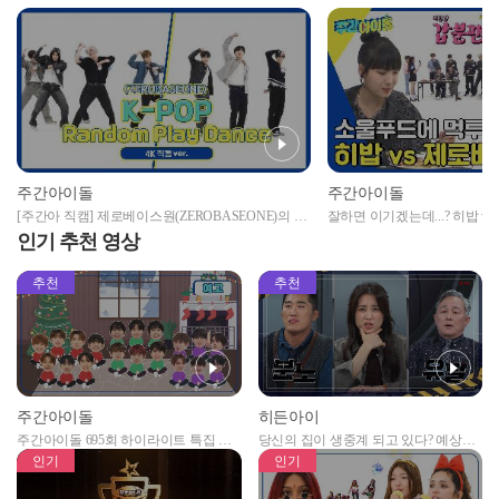
주간아이돌
주간아이돌
[주간아 직캠] 제로베이스원(ZEROBASEONE)의 K-
잘하면 이기겠는데...? 히밥 v
POP 랜덤 플레이 댄스 (4K 직캠 Ver.) l #호랑이
식로 막상막하 먹방 대결⚡
인기 추천 영상
#FactCheck #3D 등 l EP.638
추천
추천
주간아이돌
히든아이
주간아이돌 695회 하이라이트 특집 남
당신의 집이 생중계 되고 있다? 예상치
자아이돌편 예고
못한 곳에서 일어나는 불법촬영 범죄!
인기
인기