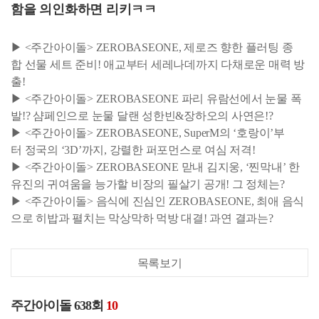
함을 의인화하면 리키ㅋㅋ
▶ <주간아이돌> ZEROBASEONE, 제로즈 향한 플러팅 종
합 선물 세트 준비! 애교부터 세레나데까지 다채로운 매력 방
출!
▶ <주간아이돌> ZEROBASEONE 파리 유람선에서 눈물 폭
발!? 샴페인으로 눈물 달랜 성한빈&장하오의 사연은!?
▶ <주간아이돌> ZEROBASEONE, SuperM의 ‘호랑이’부
터 정국의 ‘3D’까지, 강렬한 퍼포먼스로 여심 저격!
▶ <주간아이돌> ZEROBASEONE 맏내 김지웅, ‘찐막내’ 한
유진의 귀여움을 능가할 비장의 필살기 공개! 그 정체는?
▶ <주간아이돌> 음식에 진심인 ZEROBASEONE, 최애 음식
으로 히밥과 펼치는 막상막하 먹방 대결! 과연 결과는?
목록보기
주간아이돌 638회
10