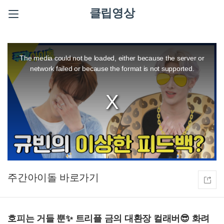
클립영상
This
is
a
The media could not be loaded, either because the server or
modal
window.
network failed or because the format is not supported.
주간아이돌
호피는 거들 뿐✨ 트리플 금의 대환장 컬래버😎 화려