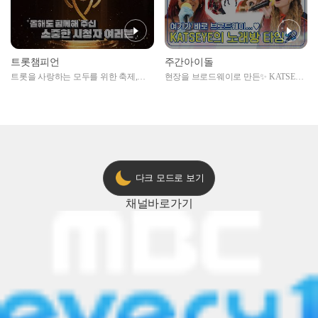
트롯챔피언
주간아이돌
트롯을 사랑하는 모두를 위한 축제,
현장을 브로드웨이로 만든✨ KATSEYE
2024 트롯챔피언 어워즈 l <트롯챔피언
의 노래방 타임🎤
> 55회 l 12월 19일 (목) 저녁 8시 MBC
ON 방송 [예고]
다크 모드로 보기
채널
바로가기