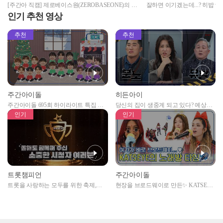
[주간아 직캠] 제로베이스원(ZEROBASEONE)의 K-
잘하면 이기겠는데...? 히밥 v
POP 랜덤 플레이 댄스 (4K 직캠 Ver.) l #호랑이
식로 막상막하 먹방 대결⚡
인기 추천 영상
#FactCheck #3D 등 l EP.638
추천
추천
주간아이돌
히든아이
주간아이돌 695회 하이라이트 특집 남
당신의 집이 생중계 되고 있다? 예상치
자아이돌편 예고
못한 곳에서 일어나는 불법촬영 범죄!
인기
인기
트롯챔피언
주간아이돌
트롯을 사랑하는 모두를 위한 축제,
현장을 브로드웨이로 만든✨ KATSEYE
2024 트롯챔피언 어워즈 l <트롯챔피언
의 노래방 타임🎤
> 55회 l 12월 19일 (목) 저녁 8시 MBC
ON 방송 [예고]