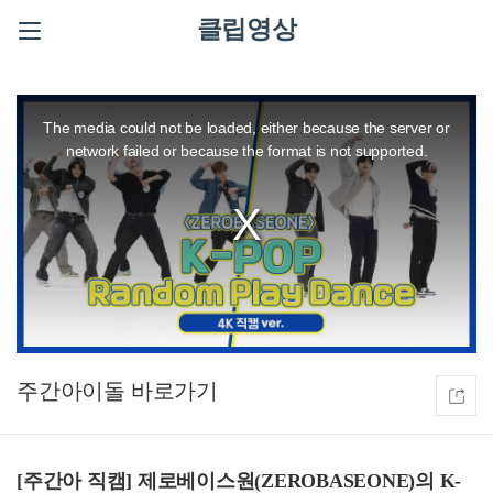
클립영상
This
is
a
The media could not be loaded, either because the server or
modal
window.
network failed or because the format is not supported.
주간아이돌
[주간아 직캠] 제로베이스원(ZEROBASEONE)의 K-