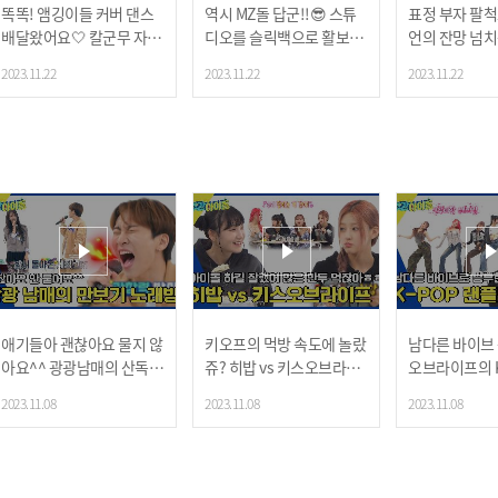
똑똑! 앰깅이들 커버 댄스
역시 MZ돌 답군!!😎 스튜
표정 부자 팔
배달왔어요🤍 칼군무 자랑
디오를 슬릭백으로 활보하
언의 잔망 넘치는 
하는 앰퍼샌드원의 '음악의
는 김승모😮 (ft. 손가락 유
y (원곡 : 방탄
2023.11.22
2023.11.22
2023.11.22
신 (원곡 : 세븐틴)' 댄스
연성)
🐰
애기들아 괜찮아요 물지 않
키오프의 먹방 속도에 놀랐
남다른 바이브
아요^^ 광광남매의 산독기
쥬? 히밥 vs 키스오브라이
오브라이프의 K
가득한 만보기 노래방🎤
프 만두🥟 먹방 대결⚡ (ft.
플레이 댄스
2023.11.08
2023.11.08
2023.11.08
MC 찬스)