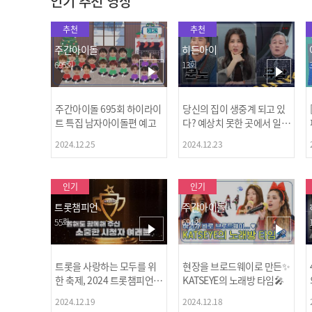
인기 추천 영상
추천
추천
주간아이돌
히든아이
695회
13회
주간아이돌 695회 하이라이
당신의 집이 생중계 되고 있
트 특집 남자아이돌편 예고
다? 예상치 못한 곳에서 일어
나는 불법촬영 범죄!
2024.12.25
2024.12.23
인기
인기
트롯챔피언
주간아이돌
55회
694회
트롯을 사랑하는 모두를 위
현장을 브로드웨이로 만든✨
한 축제, 2024 트롯챔피언
KATSEYE의 노래방 타임🎤
어워즈 l <트롯챔피언> 55회
2024.12.19
2024.12.18
l 12월 19일 (목) 저녁 8시 M