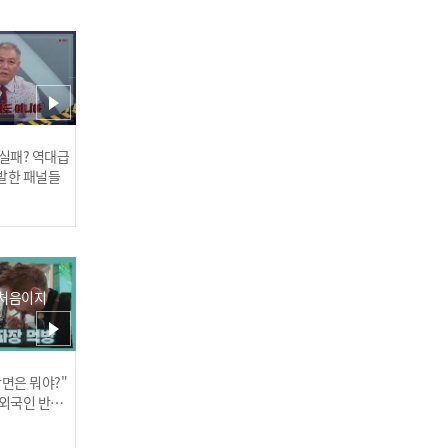
토끼의 사랑고백💕
미소천사 오리강아지, 오늘
 실패? 역대급
은 댄스천재 잔망태래😘 (f
발한 패널들
t. 탤요정의 노래)
 처음이지
네? 어딜 만져보라고요;;?
매튜의 자신있는 몸자랑 Ti
장면은 뭐야?"
러스] 외부감사인 선임 공고
me😏
 외국인 반응