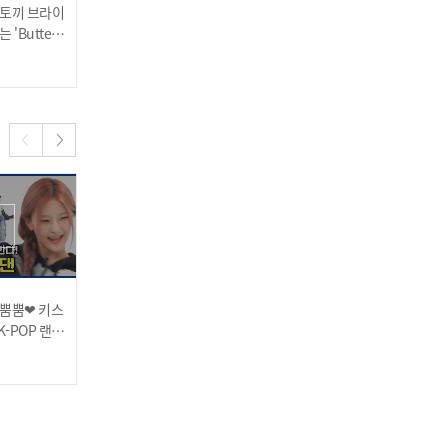
척토끼 브라이
살인미소로 입덕을 유발하
짱덕 미주의 취향 저격(?)
'Butterfl
는 큐티렐😊 저글링과 그림
성대모사부터 전매특허 애
소년단)' 댄스
실력 大공개✨
교 필살기까지😘 캠냥이의
2023.11.22
2023.11.22
매력에 빠져봐💕
큰거 온다☺ 제베원의 메보
명창고양이😺 심리키의 'Al
l By Myself'♪
 뿜뿜❤ 키스
배속에도 꺼지지 않는 힙스
폭룡적 퍼포먼스로 주간아
-POP 랜덤
터 모드🔥 입덕을 부르는
를 휩쓴 키스오브라이프의
키스오브라이프의 'Bad N
'Pink Venom' 커버 댄스
2023.11.08
2023.11.08
맏막즈 플러팅 가보자고!
ews' 2배속 댄스
☺
애기美 폭발한 신생아 웅이
아기와 오빠美 낭낭한 아기