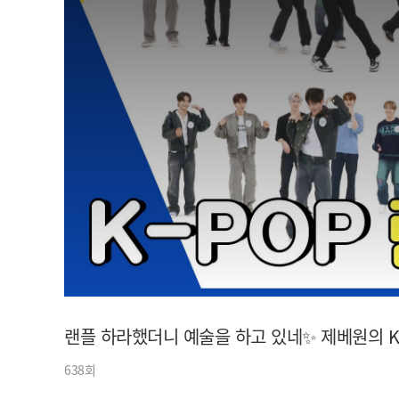
아이돌챔프
셀럽챔프
랜플 하라했더니 예술을 하고 있네✨ 제베원의 K-
638회