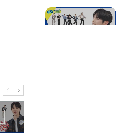
랜플 하라했더니 예술을 하
고 있네✨ 제베원의 K-POP
랜덤 플레이 댄스 폼 美쳤
다~!
이것이 짱베원의 클라스다
✨ 칼각이 돋보이는 'CRUS
H (가시)' 2배속 댄스😍