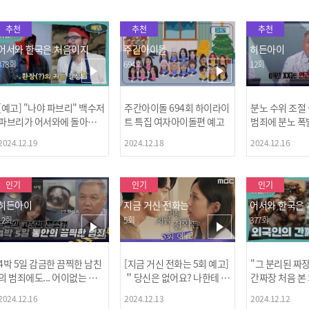
추천
추천
추천
어서와 한국은 처음이지
주간아이돌
히든아이
378회
694회
12회
[예고] "나야 파브리" 백수저
주간아이돌 694회 하이라이
분노 수위 조절
파브리가 어서와에 돌아왔
트 특집 여자아이돌편 예고
범죄에 분노 폭
다! 파브리&레오의 환장(?)
2024.12.19
2024.12.18
2024.12.16
케미 식재료투어!
인기
인기
인기
히든아이
지금 거신 전화는
어서와 한국은
12회
5회
377회
4박 5일 감금한 끔찍한 남친
[지금 거신 전화는 5회 예고]
"그 분리된 짜
[MBC플
의 범죄에도... 어이없는 처
＂당신은 없어요? 나한테 감
간짜장 처음 본
벌에 걱정과 분노를 느낀 출
추고 있는 거＂
ㅋㅋㅋㅋ
2024.12.16
2024.12.13
2024.12.12
연자들🔥🔥🔥