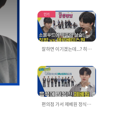
원(ZEROBASEONE)의 K-
POP 랜덤 플레이 댄스 (4K
직캠 Ver.) l #호랑이 #Fact
인기
Check #3D 등 l EP.638
잘하면 이기겠는데...? 히밥
vs 제로베이스원 최애 음식
로 막상막하 먹방 대결⚡
편의점 가서 제베원 정식 먹
을 제로즈 구함☺