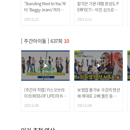
'Standing Next to You'부
칼각은 기본 대형 완성도 P
터 'Baggy Jeans'까지★
ERFECT✨ 미친 싱크로율
어떻게 7센터샌드원에 안
자랑하는 앰퍼샌드원의 'O
2023.11.22
2023.11.22
반해😍
n And On' 2배속 댄스
[ 주간아이돌 ] 637회
10
[주간아 직캠] 키스오브라
🚨범접 불가🚨 극강의 텐션
이프(KISS OF LIFE)의 K-P
에 제대로 고삐 풀린 동생
OP 랜덤 플레이 댄스 (4K
라인 벨x하늘의 만보기 노
2023.11.08
2023.11.08
직캠 Ver.) l #YouandMe #
래방🎤
Spicy #Baddie 등 l EP.63
7