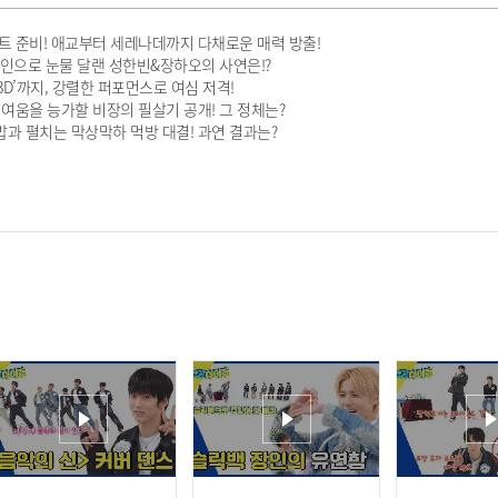
 세트 준비! 애교부터 세레나데까지 다채로운 매력 방출!
샴페인으로 눈물 달랜 성한빈&장하오의 사연은!?
 ‘3D’까지, 강렬한 퍼포먼스로 여심 저격!
 귀여움을 능가할 비장의 필살기 공개! 그 정체는?
히밥과 펼치는 막상막하 먹방 대결! 과연 결과는?