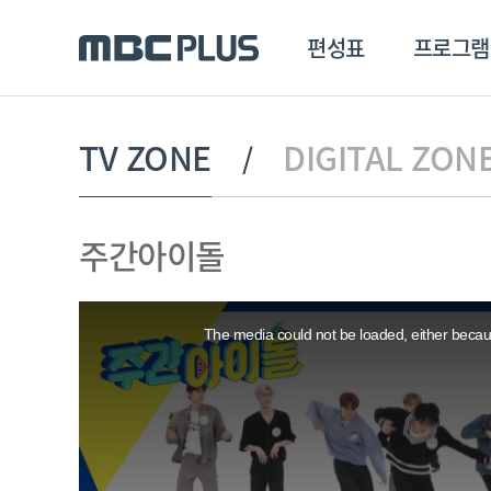
편성표
프로그램
편성표
프로그램
클립
TV ZONE
DIGITAL ZON
MBC 에브리원
방영프로그램
전체
주간아이돌
MBC 스포츠+
종영프로그램
MBC 드라마넷
This
MBC 온
is
a
The media could not be loaded, either becaus
modal
MBC 엠
window.
MBC 디지털
에브리원
ALL THE K-POP