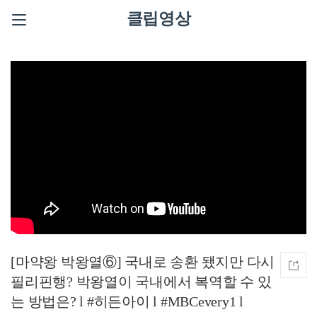
클립영상
[마약왕 박왕열⑥] 국내로 송환 됐지만 다시
필리핀행? 박왕열이 국내에서 복역할 수 있
는 방법은? l #히든아이 l #MBCevery1 l