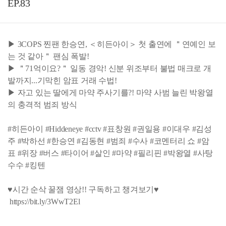
EP.83
▶ 3COPS 찐팬 한승연, ＜히든아이＞ 첫 출연에 ＂연예인 보
는 것 같아＂ 팬심 폭발!
▶ ＂71억이요?＂ 일동 경악! 신분 위조부터 불법 매크로 개
발까지...기막힌 암표 거래 수법!
▶ 자고 있는 딸에게 마약 주사기를?! 마약 사범 늘린 박왕열
의 충격적 범죄 방식
#히든아이 #Hiddeneye #cctv #표창원 #권일용 #이대우 #김성
주 #박하선 #한승연 #김동현 #범죄 #수사 #코멘터리 쇼 #암
표 #위장 #버스 #타이어 #살인 #마약 #필리핀 #박왕열 #사탕
수수 #킹텐
♥시간 순삭 꿀잼 영상!! 구독하고 챙겨보기♥
https://bit.ly/3WwT2El
--------------------------------------------------------------