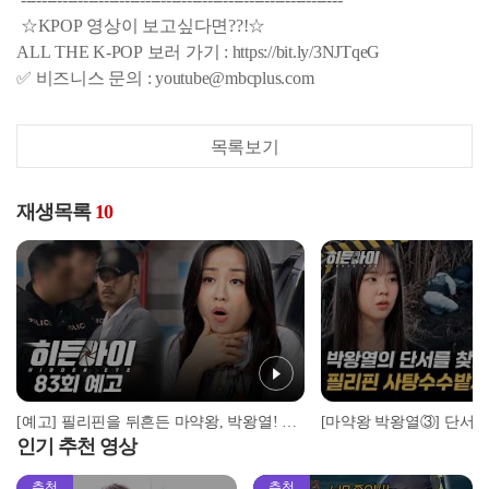
☆KPOP 영상이 보고싶다면??!☆
ALL THE K-POP 보러 가기 : https://bit.ly/3NJTqeG
✅ 비즈니스 문의 : youtube@mbcplus.com
목록보기
재생목록
10
[예고] 필리핀을 뒤흔든 마약왕, 박왕열! 마침내 드러난 범죄의 전말
인기 추천 영상
추천
추천