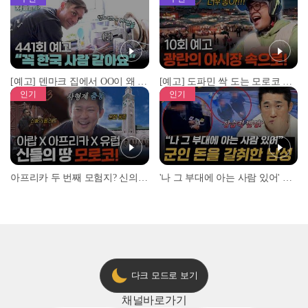
[예고] 덴마크 집에서 OO이 왜 나와...? 이상할 정도로 한국을 사랑하는 우리 형을 제보합니다!
[예고] 도파민 싹 도는 모로코 야시장 투어!
인기
인기
아프리카 두 번째 모험지? 신의 땅 ‘모로코’✈️ l #위대한가이드3 l #MBCevery1 l EP.9
'나 그 부대에 아는 사람 있어' 아들뻘 군인에게 접근한 남성 l #히든아이 l #MBCevery1 l EP.94
다크 모드로 보기
채널
바로가기