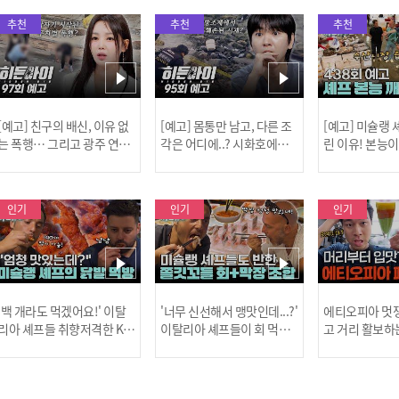
추천
추천
추천
[예고] 친구의 배신, 이유 없
[예고] 몸통만 남고, 다른 조
[예고] 미슐랭
는 폭행… 그리고 광주 연속
각은 어디에..? 시화호에서
린 이유! 본능
살인 사건의 진실!
드러난 충격적인 토막 살인
은?
사건!
인기
인기
인기
[MBC플
'백 개라도 먹겠어요!' 이탈
'너무 신선해서 맹맛인데...?'
에티오피아 멋쟁
리아 셰프들 취향저격한 K-
이탈리아 셰프들이 회 먹다
고 거리 활보하
발! l #어서와한국은처음
막장에 빠진 이유 l #어서와
l #위대한가이드3
이지 l #MBCevery1 l EP.43
한국은처음이지 l #MBCeve
ery1 l EP.6
[공지] 2
7
ry1 l EP.437