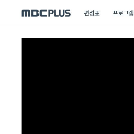
편성표
프로그램
편성표
프로그램
클립
MBC 에브리원
방영프로그램
전체
MBC 스포츠+
종영프로그램
MBC 드라마넷
MBC 온
MBC 엠
MBC 디지털
에브리원
ALL THE K-POP