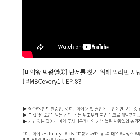
아이돌챔프
셀럽챔프
[마약왕 박왕열③] 단서를 찾기 위해 필리핀 사탕
l #MBCevery1 l EP.83
▶ 3COPS 찐팬 한승연, ＜히든아이＞ 첫 출연에 ＂연예인 보는 것 
▶ ＂71억이요?＂ 일동 경악! 신분 위조부터 불법 매크로 개발까지..
▶ 자고 있는 딸에게 마약 주사기를?! 마약 사범 늘린 박왕열의 충격
#히든아이 #Hiddeneye #cctv #표창원 #권일용 #이대우 #김성주
리핀 #박왕열 #사탕수수 #킹텐