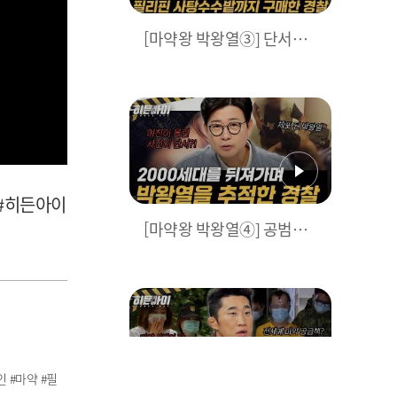
[마약왕 박왕열③] 단서를
찾기 위해 필리핀 사탕수수
밭을 산 경찰? 공범 추적부
터 증거 확보 과정까지! l #
히든아이 l #MBCevery1 l
EP.83
 #히든아이
[마약왕 박왕열④] 공범의
자백과 함께 시작된 박왕열
추적! 결정적 도움을 준건
여자친구 SNS?! l #히든아
이 l #MBCevery1 l EP.83
인 #마약 #필