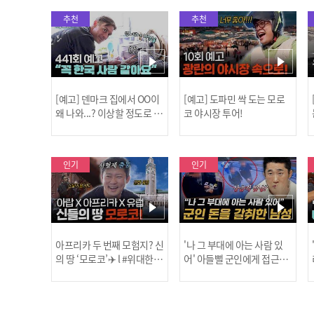
추천
추천
[예고] 덴마크 집에서 OO이
[예고] 도파민 싹 도는 모로
왜 나와...? 이상할 정도로 한
코 야시장 투어!
국을 사랑하는 우리 형을 제
보합니다!
인기
인기
아프리카 두 번째 모험지? 신
'나 그 부대에 아는 사람 있
의 땅 ‘모로코’✈️ l #위대한가
어' 아들뻘 군인에게 접근한
남성 l #히든아이 l #MBCev
닭
이드3 l #MBCevery1 l EP.9
ery1 l EP.94