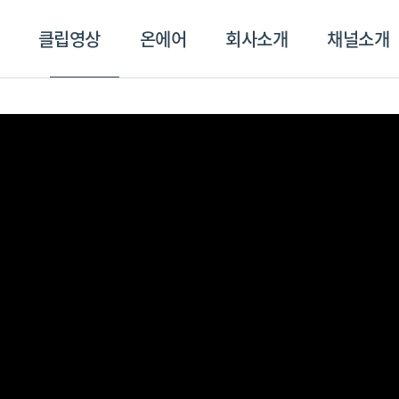
클립영상
온에어
회사소개
채널소개
영상
온에어
회사소개
채널
스포츠플러스
트롯869