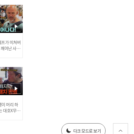
권일용의 범죄 규칙 최초
★동체시력 테스트★(※어
려움 주의) l #히든아이 l #
MBCevery1 l EP.83
 셰프가 미쳐버
이 깨어난 사건
20만 원 세븐틴 콘서트 티
켓이 500만 원?! 대담한 암
표 거래 현장 l #히든아이 l
#MBCevery1 l EP.83
러스] 외부감사인 선임 공고
이 머리 하
는 대호X무진
 l #MBCev
025년 재무제표
[마약왕 박왕열①] 마약왕
다크 모드로 보기