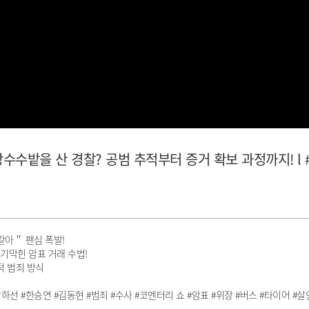
수수밭을 산 경찰? 공범 추적부터 증거 확보 과정까지! l
같아＂ 팬심 폭발!
.기막힌 암표 거래 수법!
적 범죄 방식
 #박하선 #한승연 #김동현 #범죄 #수사 #코멘터리 쇼 #암표 #위장 #버스 #타이어 #살