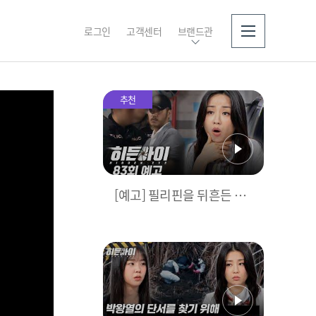
로그인
고객센터
브랜드관
소개
추천
[예고] 필리핀을 뒤흔든 마
약왕, 박왕열! 마침내 드러
난 범죄의 전말