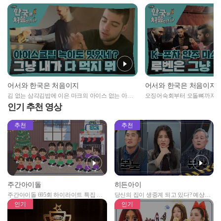
어서와 한국은 처음이지
어서와 한국은 처음이지
김 없는 삼각김밥에 이은 마크의 아이스 없는 아이
오징어숙회부터 오돌뼈까지...
스크림 먹방😲
스터한 친구들 (ft. 닭똥집)
인기 추천 영상
추천
추천
주간아이돌
히든아이
주간아이돌 695회 하이라이트 특집 남
당신의 집이 생중계 되고 있다? 예상치
자아이돌편 예고
못한 곳에서 일어나는 불법촬영 범죄!
인기
인기