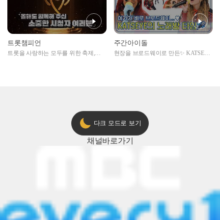
트롯챔피언
주간아이돌
트롯을 사랑하는 모두를 위한 축제,
현장을 브로드웨이로 만든✨ KATSEYE
2024 트롯챔피언 어워즈 l <트롯챔피언
의 노래방 타임🎤
> 55회 l 12월 19일 (목) 저녁 8시 MBC
ON 방송 [예고]
다크 모드로 보기
채널
바로가기