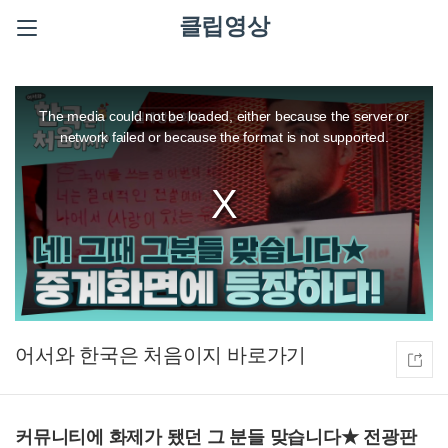
클립영상
This
is
a
The media could not be loaded, either because the server or
modal
window.
network failed or because the format is not supported.
어서와 한국은 처음이지
커뮤니티에 화제가 됐던 그 분들 맞습니다★ 전광판