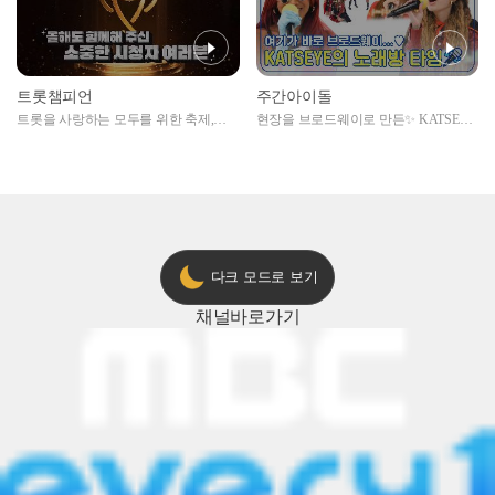
트롯챔피언
주간아이돌
트롯을 사랑하는 모두를 위한 축제,
현장을 브로드웨이로 만든✨ KATSEYE
2024 트롯챔피언 어워즈 l <트롯챔피언
의 노래방 타임🎤
> 55회 l 12월 19일 (목) 저녁 8시 MBC
ON 방송 [예고]
다크 모드로 보기
채널
바로가기