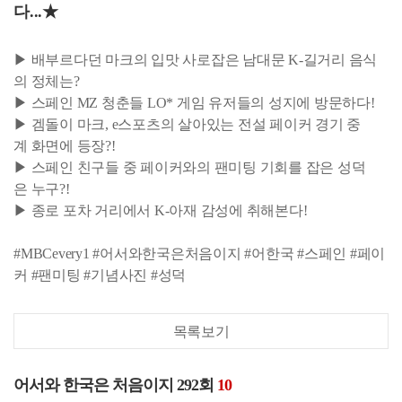
다...★
▶ 배부르다던 마크의 입맛 사로잡은 남대문 K-길거리 음식
의 정체는?
▶ 스페인 MZ 청춘들 LO* 게임 유저들의 성지에 방문하다!
▶ 겜돌이 마크, e스포츠의 살아있는 전설 페이커 경기 중
계 화면에 등장?!
▶ 스페인 친구들 중 페이커와의 팬미팅 기회를 잡은 성덕
은 누구?!
▶ 종로 포차 거리에서 K-아재 감성에 취해본다!
#MBCevery1 #어서와한국은처음이지 #어한국 #스페인 #페이
커 #팬미팅 #기념사진 #성덕
목록보기
어서와 한국은 처음이지 292회
10