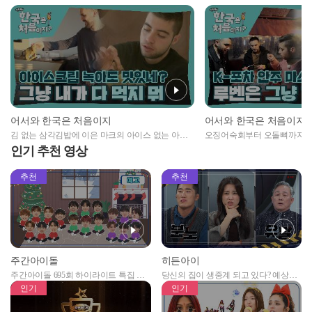
어서와 한국은 처음이지
어서와 한국은 처음이지
김 없는 삼각김밥에 이은 마크의 아이스 없는 아이
오징어숙회부터 오돌뼈까지...
스크림 먹방😲
스터한 친구들 (ft. 닭똥집)
인기 추천 영상
추천
추천
주간아이돌
히든아이
주간아이돌 695회 하이라이트 특집 남
당신의 집이 생중계 되고 있다? 예상치
자아이돌편 예고
못한 곳에서 일어나는 불법촬영 범죄!
인기
인기