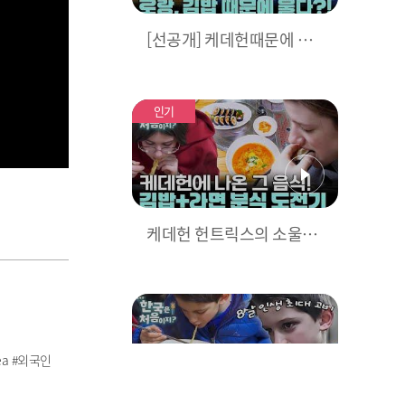
[선공개] 케데헌때문에 한
국 온 캐나다 아가! 김밥을
안 먹는 이유는?
인기
케데헌 헌트릭스의 소울푸
드! 김밥+라면♥ 캐나다 4
남매의 분식 도전기! l #어
서와한국은처음이지 l #MB
Cevery1 l EP.425
a #외국인