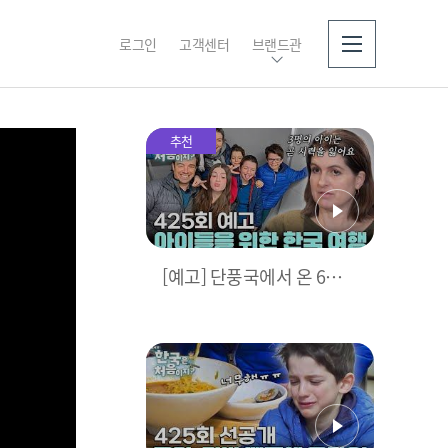
로그인
고객센터
브랜드관
소개
추천
[예고] 단풍국에서 온 6인
대가족🍁 우당탕탕난리법
석좌충우돌 한국 여행기!