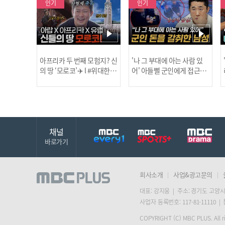
인기
인기
아프리카 두 번째 모험지? 신
'나 그 부대에 아는 사람 있
의 땅 ‘모로코’✈️ l #위대한가
어' 아들뻘 군인에게 접근한
남성 l #히든아이 l #MBCev
닭
이드3 l #MBCevery1 l EP.9
ery1 l EP.94
채널
바로가기
회사소개
사업&광고문의
대표: 강지웅 | 주소: 경기도 고양시
사업자 등록번호: 117-81-11110 |
COPYRIGHT (C) MBC PLUS. All ri