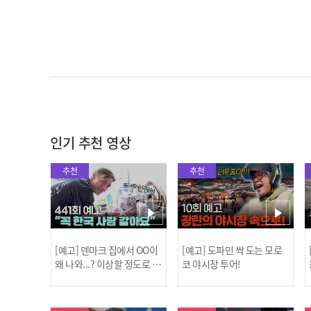
인기 추천 영상
추천
추천
[예고] 덴마크 집에서 OO이
[예고] 도파민 싹 도는 모로
왜 나와...? 이상할 정도로 한
코 야시장 투어!
국을 사랑하는 우리 형을 제
보합니다!