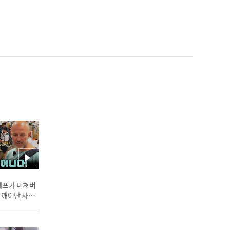
김밥 앞에서 울컥한 로랑,
라면으로 치유한 사연 (fea
t. 매워도 멈출 수 없는 라면
먹방) l #어서와한국은처음
이지 l #MBCevery1 l EP.4
25
숙소 가는 길도 식후경! 캐
나다 대가족 인생 첫 호두과
자♥ l #어서와한국은처음
이지 l #MBCevery1 l EP.4
25
 셰프가 미쳐버
이 깨어난 사건