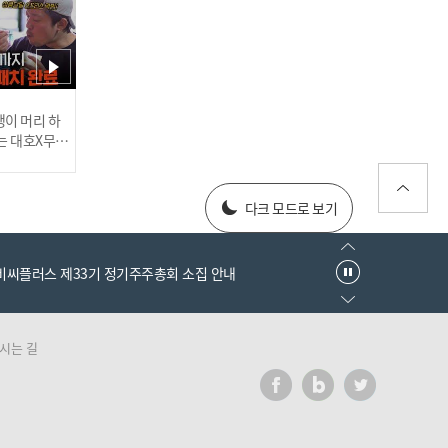
'나 진짜 빨리 자고 싶어...'
드디어 숙소 도착! 멈추지
않은 로랑 텐션에 지친 가족
들ㅋㅋ l #어서와한국은처
음이지 l #MBCevery1 l E
러스] 외부감사인 선임 공고
이 머리 하
P.425
는 대호X무진
 l #MBCev
025년 재무제표
다크 모드로 보기
18개월 동안 18개국 여
행??😮 캐나다 4남매 가족
을 소개합니다♥ l #어서와
엠비씨플러스 제33기 정기주주총회 소집 안내
한국은처음이지 l #MBCev
ery1 l EP.425
시는 길
러스] 외부감사인 선임 공고
025년 재무제표
19번째 여행지! ★한국★