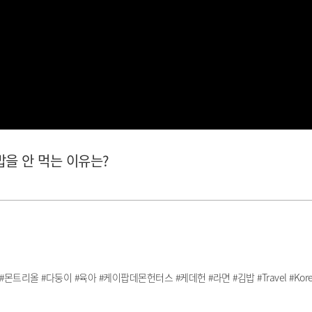
밥을 안 먹는 이유는?
리올 #다둥이 #육아 #케이팝데몬헌터스 #케데헌 #라면 #김밥 #Travel #Kore