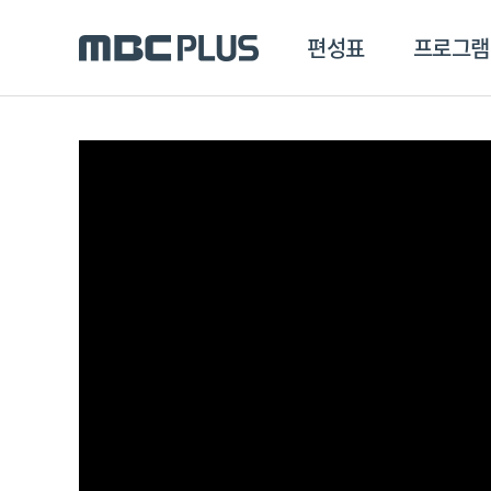
편성표
프로그램
편성표
프로그램
클립
MBC 에브리원
방영프로그램
전체
MBC 스포츠+
종영프로그램
MBC 드라마넷
MBC 온
MBC 엠
MBC 디지털
에브리원
ALL THE K-POP