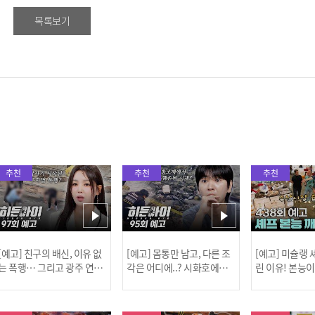
목록보기
추천
추천
추천
[예고] 친구의 배신, 이유 없
[예고] 몸통만 남고, 다른 조
[예고] 미슐랭
는 폭행… 그리고 광주 연속
각은 어디에..? 시화호에서
린 이유! 본능
살인 사건의 진실!
드러난 충격적인 토막 살인
은?
사건!