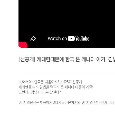
아이돌챔프
셀럽챔프
[선공개] 케데헌때문에 한국 온 캐나다 아가! 김
＜어서와~ 한국은 처음이지?＞ 425회 선공개
케데헌을 따라 김밥을 먹으러 온 캐나다 다둥이 가족!
그런데...김밥 너 너무 낯설다?
#어서와한국은처음이지 #다시돌아온어서와 #어서와 #한국 #캐나다 #몬트