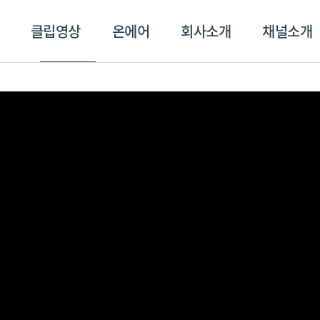
클립영상
온에어
회사소개
채널소개
영상
온에어
회사소개
채널
스포츠플러스
트롯869