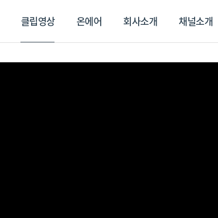
클립영상
온에어
회사소개
채널소개
영상
온에어
회사소개
채널
스포츠플러스
트롯869