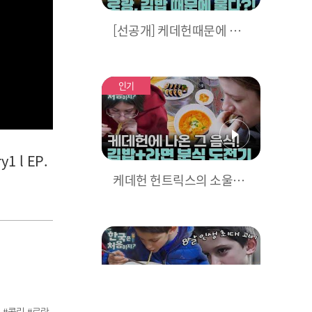
[선공개] 케데헌때문에 한
국 온 캐나다 아가! 김밥을
안 먹는 이유는?
인기
 l EP.
케데헌 헌트릭스의 소울푸
드! 김밥+라면♥ 캐나다 4
남매의 분식 도전기! l #어
서와한국은처음이지 l #MB
Cevery1 l EP.425
 #콜린 #로랑