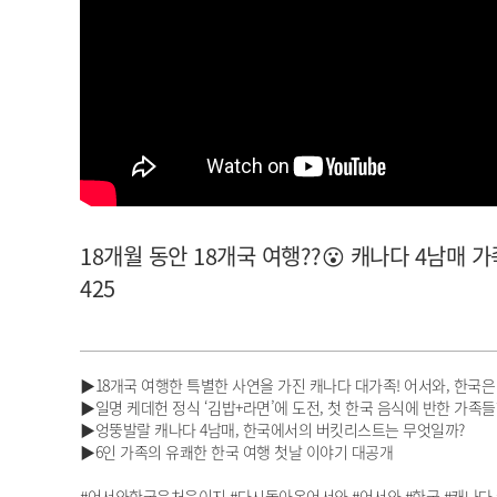
아이돌챔프
셀럽챔프
18개월 동안 18개국 여행??😮 캐나다 4남매 가
425
▶18개국 여행한 특별한 사연을 가진 캐나다 대가족! 어서와, 한국은
▶일명 케데헌 정식 ‘김밥+라면’에 도전, 첫 한국 음식에 반한 가족들?
▶엉뚱발랄 캐나다 4남매, 한국에서의 버킷리스트는 무엇일까?
▶6인 가족의 유쾌한 한국 여행 첫날 이야기 대공개
#어서와한국은처음이지 #다시돌아온어서와 #어서와 #한국 #캐나다 #캐