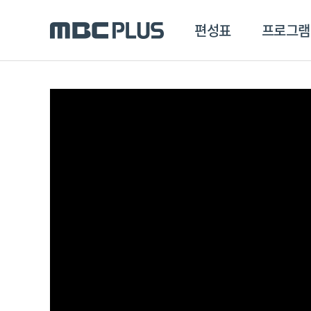
편성표
프로그램
편성표
프로그램
클립
MBC 에브리원
방영프로그램
전체
MBC 스포츠+
종영프로그램
MBC 드라마넷
MBC 온
MBC 엠
MBC 디지털
에브리원
ALL THE K-POP