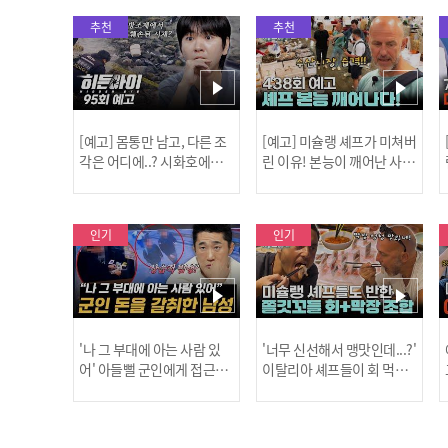
추천
추천
[예고] 몸통만 남고, 다른 조
[예고] 미슐랭 셰프가 미쳐버
각은 어디에..? 시화호에서
린 이유! 본능이 깨어난 사건
드러난 충격적인 토막 살인
은?
사건!
인기
인기
'나 그 부대에 아는 사람 있
'너무 신선해서 맹맛인데...?'
어' 아들뻘 군인에게 접근한
이탈리아 셰프들이 회 먹다
남성 l #히든아이 l #MBCev
막장에 빠진 이유 l #어서와
ery1 l EP.94
한국은처음이지 l #MBCeve
ry1 l EP.437