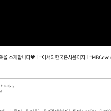
족을 소개합니다♥ l #어서와한국은처음이지 l #MBCevery1
 처음이지?
!
나다가족 #대가족 #다둥이가족 #6명 #4남매 #에디트 #세바스티앙 #미아 #레오