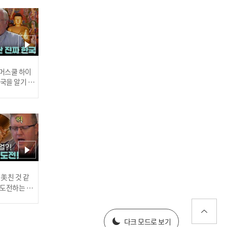
'나 진짜 빨리 자고 싶어...'
드디어 숙소 도착! 멈추지
않은 로랑 텐션에 지친 가족
들ㅋㅋ l #어서와한국은처
음이지 l #MBCevery1 l E
P.425
 썸머스쿨 하이
한국을 알기 위
진다
18개월 동안 18개국 여
행??😮 캐나다 4남매 가족
을 소개합니다♥ l #어서와
한국은처음이지 l #MBCev
ery1 l EP.425
러스] 외부감사인 선임 공고
 美친 것 같
고 도전하는 산
#어서와한국은
every1 l E
025년 재무제표
19번째 여행지! ★한국★
다크 모드로 보기