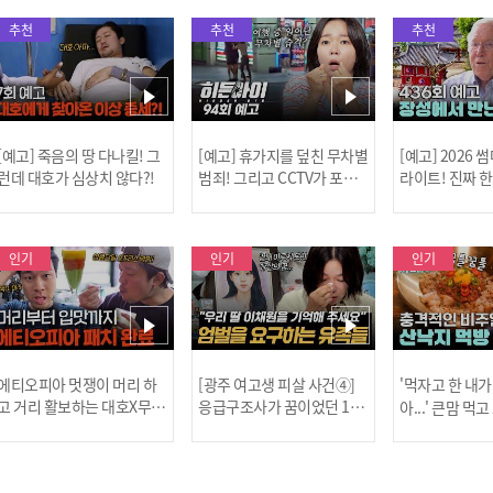
추천
추천
추천
[예고] 죽음의 땅 다나킬! 그
[예고] 휴가지를 덮친 무차별
[예고] 2026
런데 대호가 심상치 않다?!
범죄! 그리고 CCTV가 포착
라이트! 진짜 
한 충격적 골프장 납치 사건!
한 특강이 펼쳐
인기
인기
인기
[MBC플
에티오피아 멋쟁이 머리 하
[광주 여고생 피살 사건④]
'먹자고 한 내가
고 거리 활보하는 대호X무진
응급구조사가 꿈이었던 17
아...' 큰맘 먹
l #위대한가이드3 l #MBCev
살 이채원, 살인마 장윤기가
낙지 먹방! l 
ery1 l EP.6
앗아간 꿈 l #히든아이 l #MB
처음이지 l #MBC
[공지] 2
Cevery1 l EP.93
P.435