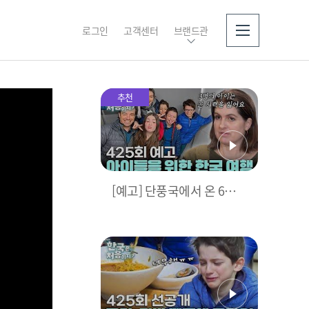
로그인
고객센터
브랜드관
소개
추천
[예고] 단풍국에서 온 6인
대가족🍁 우당탕탕난리법
석좌충우돌 한국 여행기!