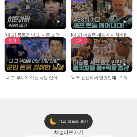
[예고] 몸통만 남고, 다른 조각은 어디에..? 시화호에서 드러난 충격적인 토막 살인사건!
[예고] 미슐랭 셰프가 미쳐버린 이유! 본능이 깨어난 사건은?
인기
인기
'나 그 부대에 아는 사람 있어' 아들뻘 군인에게 접근한 남성 l #히든아이 l #MBCevery1 l EP.94
'너무 신선해서 맹맛인데...?' 이탈리아 셰프들이 회 먹다 막장에 빠진 이유 l #어서와한국은처음이지 l #MBCevery1 l EP.437
다크 모드로 보기
채널
바로가기