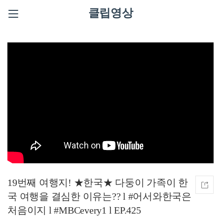
클립영상
19번째 여행지! ★한국★ 다둥이 가족이 한
국 여행을 결심한 이유는?? l #어서와한국은
처음이지 l #MBCevery1 l EP.425