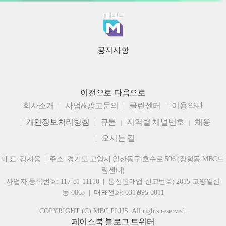
공지사항
이전으로
다음으로
회사소개
사업&광고문의
클린센터
이용약관
개인정보처리방침
큐톤
지역별 채널번호
채용
오시는 길
대표: 강지웅 | 주소: 경기도 고양시 일산동구 호수로 596 (장항동 MBC드
림센터)
사업자 등록번호: 117-81-11110 | 통신판매업 신고번호: 2015-고양일산
동-0865 | 대표전화: 031)995-0011
COPYRIGHT (C) MBC PLUS. All rights reserved.
페이스북
블로그
트위터