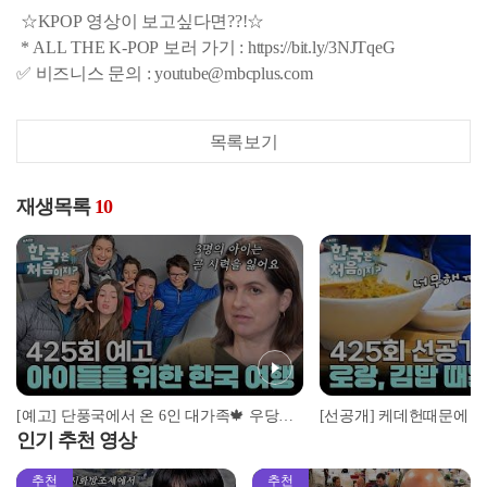
☆KPOP 영상이 보고싶다면??!☆
* ALL THE K-POP 보러 가기 : https://bit.ly/3NJTqeG
✅ 비즈니스 문의 : youtube@mbcplus.com
목록보기
재생목록
10
[예고] 단풍국에서 온 6인 대가족🍁 우당탕탕난리법석좌충우돌 한국 여행기!
인기 추천 영상
추천
추천