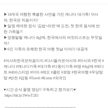
▶18개국 여행한 특별한 사연을 가진 캐나다 대가족! 어서
와, 한국은 처음이지?
▶일명 케데헌 정식 ‘김밥+라면’에 도전, 첫 한국 음식에 반
한 가족들?!
▶엉뚱발랄 캐나다 4남매, 한국에서의 버킷리스트는 무엇일
까?
▶6인 가족의 유쾌한 한국 여행 첫날 이야기 대공개
#어서와한국은처음이지 #다시돌아온어서와 #어서와 #한국 #
캐나다 #캐나다가족 #대가족 #다둥이가족 #6명 #4남매 #에디
트 #세바스티앙 #미아 #레오 #콜린 #로랑 #한국여행 #우당탕
탕 #반전 #감동 #Travel #Korea #외국인
♥시간 순삭 꿀잼 영상!! 구독하고 챙겨보기♥
https://bit.ly/3WwT2El
--------------------------------------------------------------