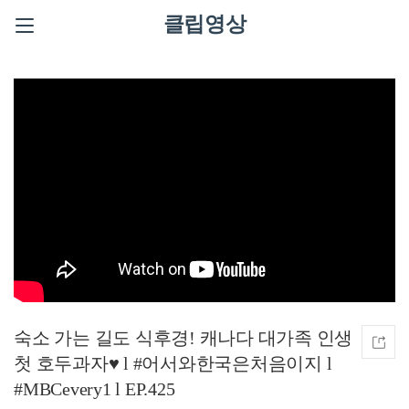
클립영상
숙소 가는 길도 식후경! 캐나다 대가족 인생
첫 호두과자♥ l #어서와한국은처음이지 l
#MBCevery1 l EP.425