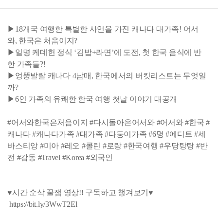
▶18개국 여행한 특별한 사연을 가진 캐나다 대가족! 어서
와, 한국은 처음이지?
▶일명 케데헌 정식 ‘김밥+라면’에 도전, 첫 한국 음식에 반
한 가족들?!
▶엉뚱발랄 캐나다 4남매, 한국에서의 버킷리스트는 무엇일
까?
▶6인 가족의 유쾌한 한국 여행 첫날 이야기 대공개
#어서와한국은처음이지 #다시돌아온어서와 #어서와 #한국 #
캐나다 #캐나다가족 #대가족 #다둥이가족 #6명 #에디트 #세
바스티앙 #미아 #레오 #콜린 #로랑 #한국여행 #우당탕탕 #반
전 #감동 #Travel #Korea #외국인
♥시간 순삭 꿀잼 영상!! 구독하고 챙겨보기♥
https://bit.ly/3WwT2El