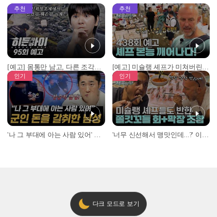
추천
추천
[예고] 몸통만 남고, 다른 조각은 어디에..? 시화호에서 드러난 충격적인 토막 살인사건!
[예고] 미슐랭 셰프가 미쳐버린 이유! 본능이 깨어난 사건은?
인기
인기
'나 그 부대에 아는 사람 있어' 아들뻘 군인에게 접근한 남성 l #히든아이 l #MBCevery1 l EP.94
'너무 신선해서 맹맛인데...?' 이탈리아 셰프들이 회 먹다 막장에 빠진 이유 l #어서와한국은처음이지 l #MBCevery1 l EP.437
다크 모드로 보기