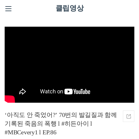
클립영상
‘아직도 안 죽었어?’ 70번의 발길질과 함께
기록된 죽음의 폭행 l #히든아이 l
#MBCevery1 l EP.86