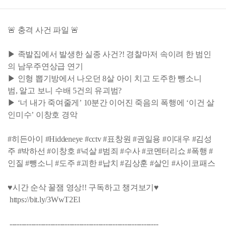
🚨 충격 사건 파일 🚨
▶ 족발집에서 발생한 실종 사건?! 경찰마저 속이려 한 범인
의 남우주연상급 연기
▶ 인형 뽑기방에서 나오던 8살 아이 치고 도주한 뺑소니
범, 알고 보니 수배 5건의 유괴범?
▶ ‘너 내가 죽여줄게’ 10분간 이어진 죽음의 폭행에 ‘이건 살
인미수’ 이창호 경악
#히든아이 #Hiddeneye #cctv #표창원 #권일용 #이대우 #김성
주 #박하선 #이창호 #넉살 #범죄 #수사 #코멘터리쇼 #폭행 #
인질 #뺑소니 #도주 #괴한 #납치 #김상훈 #살인 #사이코패스
♥시간 순삭 꿀잼 영상!! 구독하고 챙겨보기♥
https://bit.ly/3WwT2El
--------------------------------------------------------------