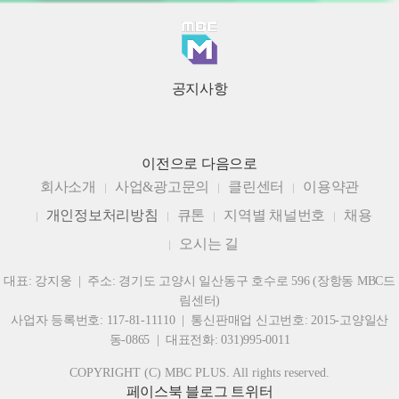
공지사항
이전으로
다음으로
회사소개
사업&광고문의
클린센터
이용약관
개인정보처리방침
큐톤
지역별 채널번호
채용
오시는 길
대표: 강지웅 | 주소: 경기도 고양시 일산동구 호수로 596 (장항동 MBC드
림센터)
사업자 등록번호: 117-81-11110 | 통신판매업 신고번호: 2015-고양일산
동-0865 | 대표전화: 031)995-0011
COPYRIGHT (C) MBC PLUS. All rights reserved.
페이스북
블로그
트위터