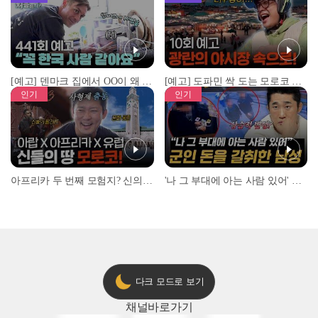
[예고] 덴마크 집에서 OO이 왜 나와...? 이상할 정도로 한국을 사랑하는 우리 형을 제보합니다!
[예고] 도파민 싹 도는 모로코 야시장 투어!
인기
인기
아프리카 두 번째 모험지? 신의 땅 ‘모로코’✈️ l #위대한가이드3 l #MBCevery1 l EP.9
'나 그 부대에 아는 사람 있어' 아들뻘 군인에게 접근한 남성 l #히든아이 l #MBCevery1 l EP.94
다크 모드로 보기
채널
바로가기