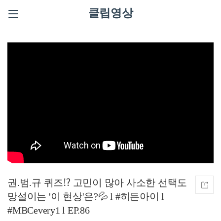
클립영상
권.범.규 퀴즈⁉️ 고민이 많아 사소한 선택도
망설이는 '이 현상'은?💦 l #히든아이 l
#MBCevery1 l EP.86