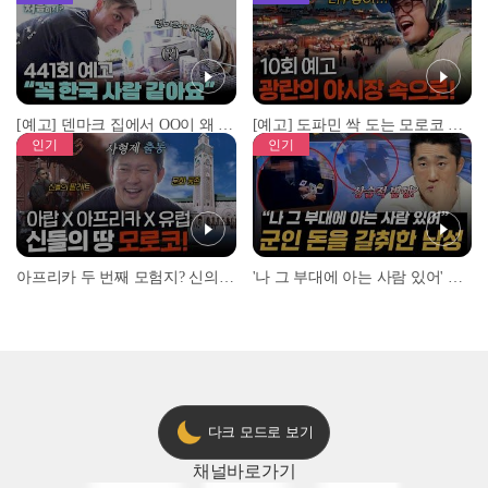
[예고] 덴마크 집에서 OO이 왜 나와...? 이상할 정도로 한국을 사랑하는 우리 형을 제보합니다!
[예고] 도파민 싹 도는 모로코 야시장 투어!
인기
인기
아프리카 두 번째 모험지? 신의 땅 ‘모로코’✈️ l #위대한가이드3 l #MBCevery1 l EP.9
'나 그 부대에 아는 사람 있어' 아들뻘 군인에게 접근한 남성 l #히든아이 l #MBCevery1 l EP.94
다크 모드로 보기
채널
바로가기