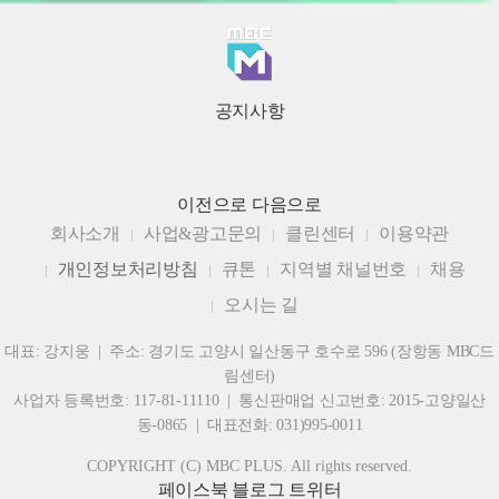
공지사항
이전으로
다음으로
회사소개
사업&광고문의
클린센터
이용약관
개인정보처리방침
큐톤
지역별 채널번호
채용
오시는 길
대표: 강지웅 | 주소: 경기도 고양시 일산동구 호수로 596 (장항동 MBC드
림센터)
사업자 등록번호: 117-81-11110 | 통신판매업 신고번호: 2015-고양일산
동-0865 | 대표전화: 031)995-0011
COPYRIGHT (C) MBC PLUS. All rights reserved.
페이스북
블로그
트위터