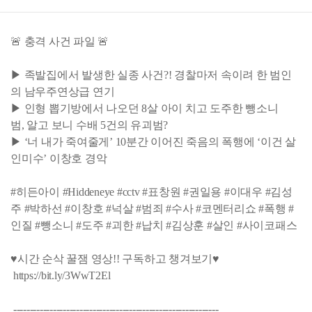
🚨 충격 사건 파일 🚨
▶ 족발집에서 발생한 실종 사건?! 경찰마저 속이려 한 범인
의 남우주연상급 연기
▶ 인형 뽑기방에서 나오던 8살 아이 치고 도주한 뺑소니
범, 알고 보니 수배 5건의 유괴범?
▶ ‘너 내가 죽여줄게’ 10분간 이어진 죽음의 폭행에 ‘이건 살
인미수’ 이창호 경악
#히든아이 #Hiddeneye #cctv #표창원 #권일용 #이대우 #김성
주 #박하선 #이창호 #넉살 #범죄 #수사 #코멘터리쇼 #폭행 #
인질 #뺑소니 #도주 #괴한 #납치 #김상훈 #살인 #사이코패스
♥시간 순삭 꿀잼 영상!! 구독하고 챙겨보기♥
https://bit.ly/3WwT2El
--------------------------------------------------------------