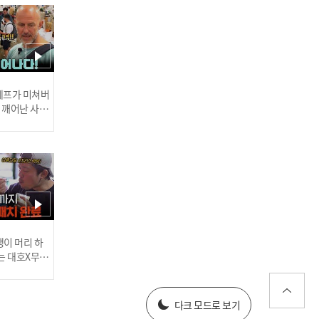
‘아직도 안 죽었어?’ 70번의
발길질과 함께 기록된 죽음
의 폭행 l #히든아이 l #MB
Cevery1 l EP.86
 셰프가 미쳐버
이 깨어난 사건
권.범.규 퀴즈⁉️ 고민이 많
아 사소한 선택도 망설이는
'이 현상'은?💦 l #히든아이
l #MBCevery1 l EP.86
인기
러스] 외부감사인 선임 공고
이 머리 하
는 대호X무진
 l #MBCev
025년 재무제표
다크 모드로 보기
[안산 인질 살인사건⑤] '네