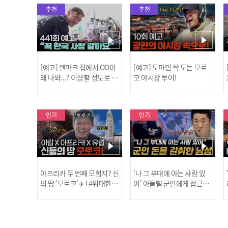
추천
추천
[예고] 덴마크 집에서 OO이
[예고] 도파민 싹 도는 모로
왜 나와...? 이상할 정도로 한
코 야시장 투어!
국을 사랑하는 우리 형을 제
보합니다!
인기
인기
아프리카 두 번째 모험지? 신
'나 그 부대에 아는 사람 있
의 땅 ‘모로코’✈️ l #위대한가
어' 아들뻘 군인에게 접근한
남성 l #히든아이 l #MBCev
닭
이드3 l #MBCevery1 l EP.9
ery1 l EP.94