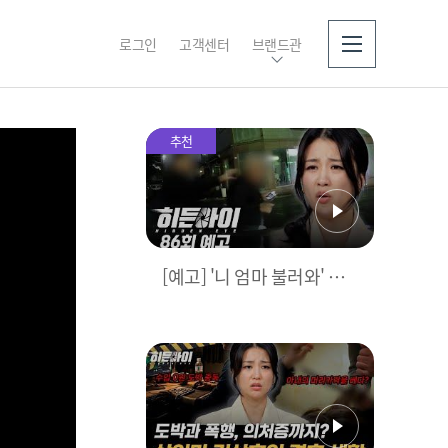
로그인
고객센터
브랜드관
소개
추천
[예고] '니 엄마 불러와' 집
착이 불러온 한 가족의 비극