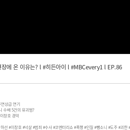
 온 이유는? l #히든아이 l #MBCevery1 l EP.86
주연상급 연기
니 수배 5건의 유괴범?
 이창호 경악
 #박하선 #이창호 #넉살 #범죄 #수사 #코멘터리쇼 #폭행 #인질 #뺑소니 #도주 #괴한