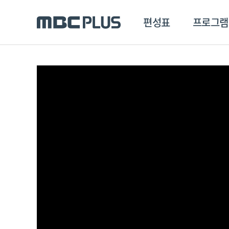
편성표
프로그램
편성표
프로그램
클립
MBC 에브리원
방영프로그램
전체
MBC 스포츠+
종영프로그램
MBC 드라마넷
MBC 온
MBC 엠
MBC 디지털
에브리원
ALL THE K-POP