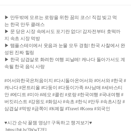
▶ 만두밖에 모르는 로랑을 위한 꿈의 코스! 직접 빚고 먹
는 한국 만두 클래스
▶ 문 닫은 시장 속에서도 포기란 없다! 감자전부터 호떡까
지 속초 시장 먹방
▶ 템플스테이에서 웃음과 눈물 모두 경험! 한국 사찰에서 완
성된 진짜 힐링
▶ 한국 삼겹살로 화려한 여행 피날레! 캐나다 돌아가서도 계
속될 한국 음식 사랑
#어서와한국은처음이지 #다시돌아온어서와 #어서와 #한국 #
캐나다 #몬트리올 #다둥이 #다둥이가족 #사남매 #세바스티
안 #에디트 #미아 #레오 #콜린 #로랑 #한국여행 #국내여행 #
버킷리스트 #강원도 #화암사 #속초 #한식 #만두 #속초시장 #
삼겹살 #먹방 #금쪽이 #K예절 #Travel #Korea #외국인
♥시간 순삭 꿀잼 영상!! 구독하고 챙겨보기♥
https://bit.ly/3WwT2El