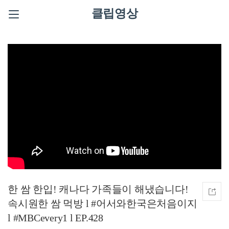
클립영상
한 쌈 한입! 캐나다 가족들이 해냈습니다!
속시원한 쌈 먹방 l #어서와한국은처음이지
l #MBCevery1 l EP.428