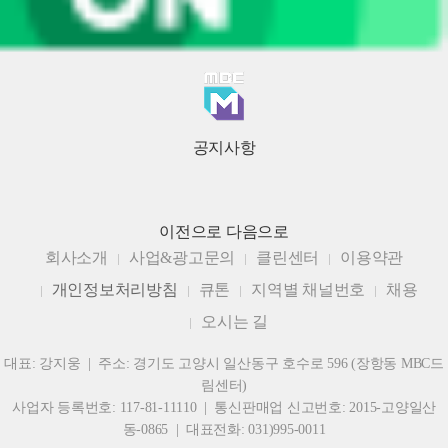
공지사항
이전으로
다음으로
회사소개
사업&광고문의
클린센터
이용약관
개인정보처리방침
큐톤
지역별 채널번호
채용
오시는 길
대표: 강지웅 | 주소: 경기도 고양시 일산동구 호수로 596 (장항동 MBC드
림센터)
사업자 등록번호: 117-81-11110 | 통신판매업 신고번호: 2015-고양일산
동-0865 | 대표전화: 031)995-0011