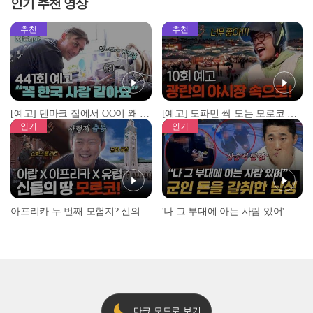
인기 추천 영상
추천
추천
[예고] 덴마크 집에서 OO이 왜 나와...? 이상할 정도로 한국을 사랑하는 우리 형을 제보합니다!
[예고] 도파민 싹 도는 모로코 야시장 투어!
인기
인기
아프리카 두 번째 모험지? 신의 땅 ‘모로코’✈️ l #위대한가이드3 l #MBCevery1 l EP.9
'나 그 부대에 아는 사람 있어' 아들뻘 군인에게 접근한 남성 l #히든아이 l #MBCevery1 l EP.94
다크 모드로 보기