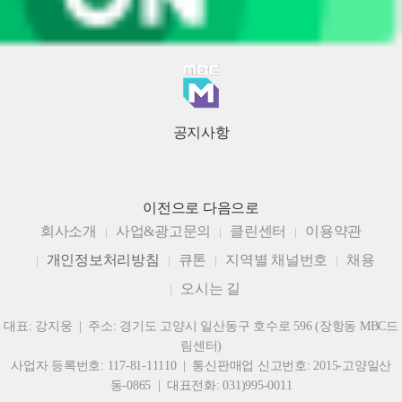
공지사항
이전으로
다음으로
회사소개
사업&광고문의
클린센터
이용약관
개인정보처리방침
큐톤
지역별 채널번호
채용
오시는 길
대표: 강지웅 | 주소: 경기도 고양시 일산동구 호수로 596 (장항동 MBC드
림센터)
사업자 등록번호: 117-81-11110 | 통신판매업 신고번호: 2015-고양일산
동-0865 | 대표전화: 031)995-0011