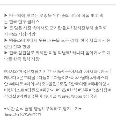
▶ 만두밖에 모르는 로랑을 위한 꿈의 코스! 직접 빚고 먹
는 한국 만두 클래스
▶ 문 닫은 시장 속에서도 포기란 없다! 감자전부터 호떡까
지 속초 시장 먹방
▶ 템플스테이에서 웃음과 눈물 모두 경험! 한국 사찰에서 완
성된 진짜 힐링
▶ 한국 삼겹살로 화려한 여행 피날레! 캐나다 돌아가서도 계
속될 한국 음식 사랑
#어서와한국은처음이지 #다시돌아온어서와 #어서와 #한국 #
캐나다 #몬트리올 #다둥이 #다둥이가족 #사남매 #세바스티
안 #에디트 #미아 #레오 #콜린 #로랑 #한국여행 #국내여행 #
버킷리스트 #강원도 #화암사 #속초 #한식 #만두 #속초시장 #
삼겹살 #먹방 #금쪽이 #K예절 #Travel #Korea #외국인
♥시간 순삭 꿀잼 영상!! 구독하고 챙겨보기♥
https://bit.ly/3WwT2El