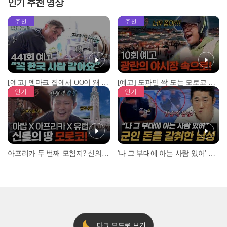
인기 추천 영상
추천
추천
[예고] 덴마크 집에서 OO이 왜 나와...? 이상할 정도로 한국을 사랑하는 우리 형을 제보합니다!
[예고] 도파민 싹 도는 모로코 야시장 투어!
인기
인기
아프리카 두 번째 모험지? 신의 땅 ‘모로코’✈️ l #위대한가이드3 l #MBCevery1 l EP.9
'나 그 부대에 아는 사람 있어' 아들뻘 군인에게 접근한 남성 l #히든아이 l #MBCevery1 l EP.94
다크 모드로 보기