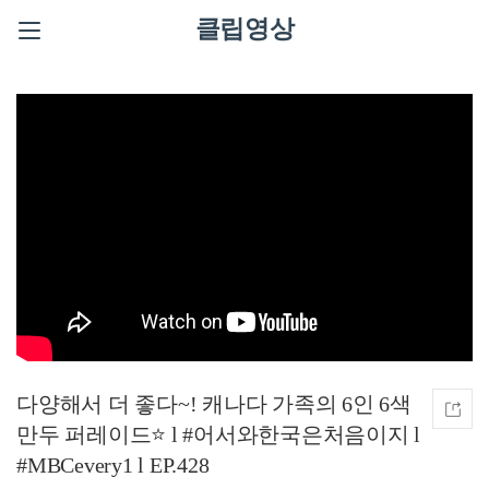
클립영상
다양해서 더 좋다~! 캐나다 가족의 6인 6색
만두 퍼레이드⭐ l #어서와한국은처음이지 l
#MBCevery1 l EP.428