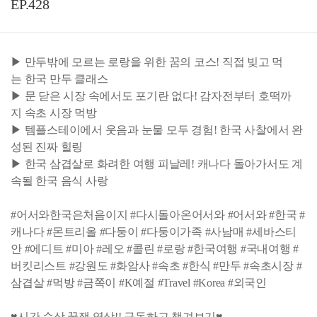
EP.428
▶ 만두밖에 모르는 로랑을 위한 꿈의 코스! 직접 빚고 먹
는 한국 만두 클래스
▶ 문 닫은 시장 속에서도 포기란 없다! 감자전부터 호떡까
지 속초 시장 먹방
▶ 템플스테이에서 웃음과 눈물 모두 경험! 한국 사찰에서 완
성된 진짜 힐링
▶ 한국 삼겹살로 화려한 여행 피날레! 캐나다 돌아가서도 계
속될 한국 음식 사랑
#어서와한국은처음이지 #다시돌아온어서와 #어서와 #한국 #
캐나다 #몬트리올 #다둥이 #다둥이가족 #사남매 #세바스티
안 #에디트 #미아 #레오 #콜린 #로랑 #한국여행 #국내여행 #
버킷리스트 #강원도 #화암사 #속초 #한식 #만두 #속초시장 #
삼겹살 #먹방 #금쪽이 #K예절 #Travel #Korea #외국인
♥시간 순삭 꿀잼 영상!! 구독하고 챙겨보기♥