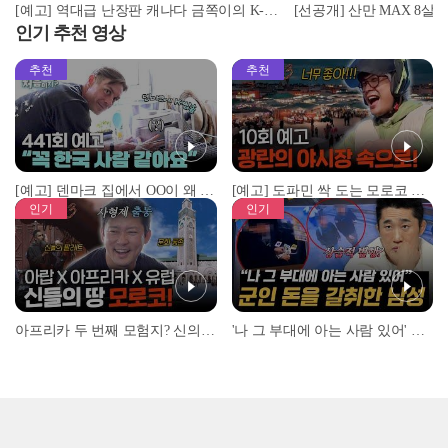
[예고] 역대급 난장판 캐나다 금쪽이의 K-예절 솔루션! 과연 그 결과는?!
인기 추천 영상
추천
추천
[예고] 덴마크 집에서 OO이 왜 나와...? 이상할 정도로 한국을 사랑하는 우리 형을 제보합니다!
[예고] 도파민 싹 도는 모로코 야시장 투어!
인기
인기
아프리카 두 번째 모험지? 신의 땅 ‘모로코’✈️ l #위대한가이드3 l #MBCevery1 l EP.9
'나 그 부대에 아는 사람 있어' 아들뻘 군인에게 접근한 남성 l #히든아이 l #MBCevery1 l EP.94