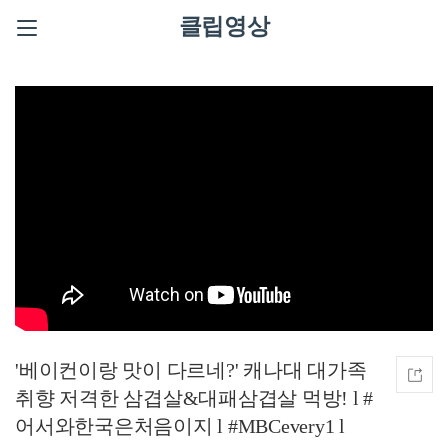
클립영상
'베이컨이랑 맛이 다르네?' 캐나대 대가족
취향 저격한 삼겹살&대패삼겹살 먹방! l #
어서와한국은처음이지 l #MBCevery1 l