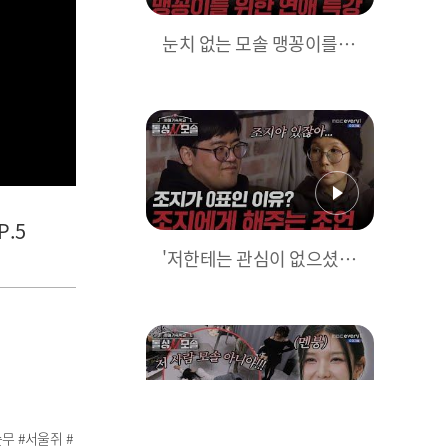
눈치 없는 모솔 맹꽁이를 위
한 돌싱녀들의 특강?! l #돌
싱N모솔 l #MBCevery1 l E
P.05
P.5
'저한테는 관심이 없으셨나
보네요' 화기애애한 저녁
시간! 어딘가 슬픈 조지 l #
돌싱N모솔 l #MBCevery1
l EP.05
무 #서울쥐 #