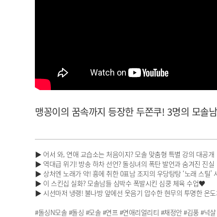
아이돌챔프
셀럽챔프
맹꽁이의 꿈속까지 등장한 두쫀쿠! 3명의 모솔남의 치열한
▶ 어서 와, 연애 교습소는 처음이지? 모솔 맞춤형 특별 강의 대공개
▶ 역대급 위기! 방송 하차 선언? 돌싱녀의 폭탄 발언과 숨겨진 진실
▶ 상처엔 노래가 약! 흥에 취한 0표남 조지의 우당탕탕 ‘노래 스틸’ 
▶ 이 스킨십 실화? 모솔남들 심박수 폭발시킨 심쿵 체육 수업♥
▶ 시선마저 냉랭! 불나방 앞에선 웃음기 압수한 현무의 투명한 온도
#돌싱N모솔 #돌싱 #모솔 #연프 #연애리얼리티 #채정안 #김풍 #넉살