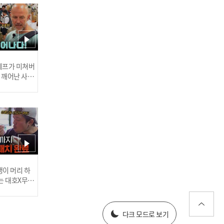
밀당 따위 없고 직진만 존재
하는 연애기숙학교ㅋㅋ l #
돌싱N모솔 l #MBCevery1
l EP.05
 셰프가 미쳐버
이 깨어난 사건
맹꽁이의 꿈속까지 등장한
두쫀쿠! 3명의 모솔남의 치
열한 사랑 경쟁❤️‍🔥 l #돌싱N
모솔 l #MBCevery1 l EP.5
러스] 외부감사인 선임 공고
이 머리 하
는 대호X무진
 l #MBCev
025년 재무제표
다크 모드로 보기
어~? 눈빛 뭐야~? 호감 있