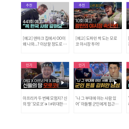
추천
추천
[예고] 덴마크 집에서 OO이
[예고] 도파민 싹 도는 모로
왜 나와...? 이상할 정도로 한
코 야시장 투어!
국을 사랑하는 우리 형을 제
보합니다!
인기
인기
아프리카 두 번째 모험지? 신
'나 그 부대에 아는 사람 있
의 땅 ‘모로코’✈️ l #위대한가
어' 아들뻘 군인에게 접근한
남성 l #히든아이 l #MBCev
닭
이드3 l #MBCevery1 l EP.9
ery1 l EP.94