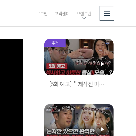
로그인
고객센터
브랜드관
소개
추천
[5회 예고] ＂제작진 미친
거 아니야?＂ MC 넉살이
극대노한 레전드 수업 | ＜
돌싱N모솔＞ 5월 12일 (화)
밤 10시 MBC every1