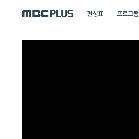
편성표
프로그램
편성표
프로그램
클립
MBC 에브리원
방영프로그램
전체
MBC 스포츠+
종영프로그램
MBC 드라마넷
MBC 온
MBC 엠
MBC 디지털
에브리원
ALL THE K-POP