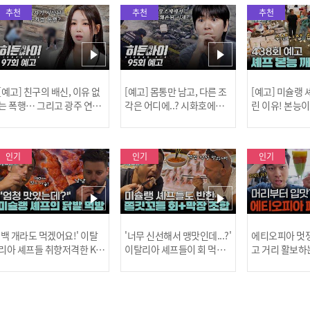
추천
추천
추천
[예고] 친구의 배신, 이유 없
[예고] 몸통만 남고, 다른 조
[예고] 미슐랭
는 폭행… 그리고 광주 연속
각은 어디에..? 시화호에서
린 이유! 본능
살인 사건의 진실!
드러난 충격적인 토막 살인
은?
사건!
인기
인기
인기
[MBC플
'백 개라도 먹겠어요!' 이탈
'너무 신선해서 맹맛인데...?'
에티오피아 멋쟁
리아 셰프들 취향저격한 K-
이탈리아 셰프들이 회 먹다
고 거리 활보하
발! l #어서와한국은처음
막장에 빠진 이유 l #어서와
l #위대한가이드3
이지 l #MBCevery1 l EP.43
한국은처음이지 l #MBCeve
ery1 l EP.6
[공지] 2
7
ry1 l EP.437