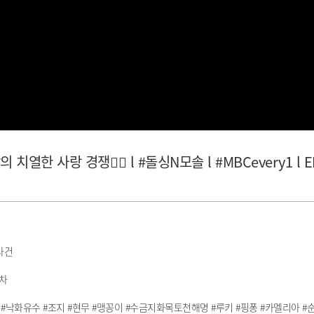
 사랑 경쟁❤️‍🔥 l #돌싱N모솔 l #MBCevery1 l E
사건
차
 #낙화유수 #조지 #현무 #맹꽁이 #수금지화목토천해명 #루키 #핑퐁 #카멜리아 #순