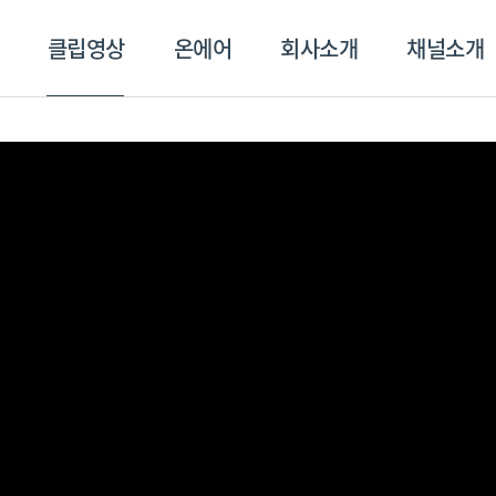
클립영상
온에어
회사소개
채널소개
영상
온에어
회사소개
채널
스포츠플러스
트롯869