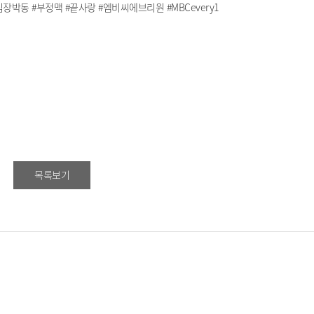
심장박동 #부정맥 #끝사랑 #엠비씨에브리원 #MBCevery1
목록보기