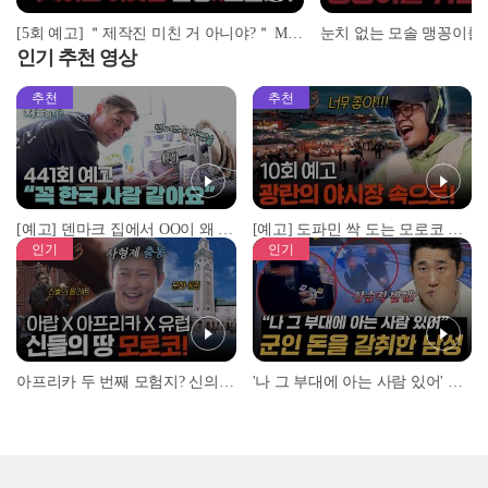
[5회 예고] ＂제작진 미친 거 아니야?＂ MC 넉살이 극대노한 레전드 수업 | ＜돌싱N모솔＞ 5월 12일 (화) 밤 10시 MBC every1
인기 추천 영상
추천
추천
[예고] 덴마크 집에서 OO이 왜 나와...? 이상할 정도로 한국을 사랑하는 우리 형을 제보합니다!
[예고] 도파민 싹 도는 모로코 야시장 투어!
인기
인기
아프리카 두 번째 모험지? 신의 땅 ‘모로코’✈️ l #위대한가이드3 l #MBCevery1 l EP.9
'나 그 부대에 아는 사람 있어' 아들뻘 군인에게 접근한 남성 l #히든아이 l #MBCevery1 l EP.94