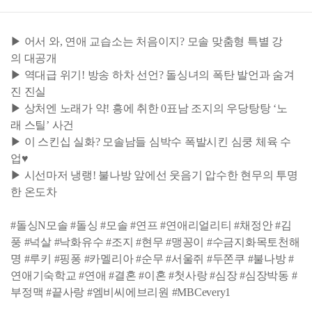
▶ 어서 와, 연애 교습소는 처음이지? 모솔 맞춤형 특별 강
의 대공개
▶ 역대급 위기! 방송 하차 선언? 돌싱녀의 폭탄 발언과 숨겨
진 진실
▶ 상처엔 노래가 약! 흥에 취한 0표남 조지의 우당탕탕 ‘노
래 스틸’ 사건
▶ 이 스킨십 실화? 모솔남들 심박수 폭발시킨 심쿵 체육 수
업♥
▶ 시선마저 냉랭! 불나방 앞에선 웃음기 압수한 현무의 투명
한 온도차
#돌싱N모솔 #돌싱 #모솔 #연프 #연애리얼리티 #채정안 #김
풍 #넉살 #낙화유수 #조지 #현무 #맹꽁이 #수금지화목토천해
명 #루키 #핑퐁 #카멜리아 #순무 #서울쥐 #두쫀쿠 #불나방 #
연애기숙학교 #연애 #결혼 #이혼 #첫사랑 #심장 #심장박동 #
부정맥 #끝사랑 #엠비씨에브리원 #MBCevery1