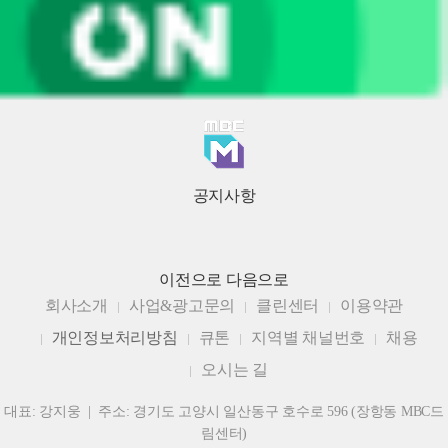
공지사항
이전으로
다음으로
회사소개
사업&광고문의
클린센터
이용약관
개인정보처리방침
큐톤
지역별 채널번호
채용
오시는 길
대표: 강지웅 | 주소: 경기도 고양시 일산동구 호수로 596 (장항동 MBC드
림센터)