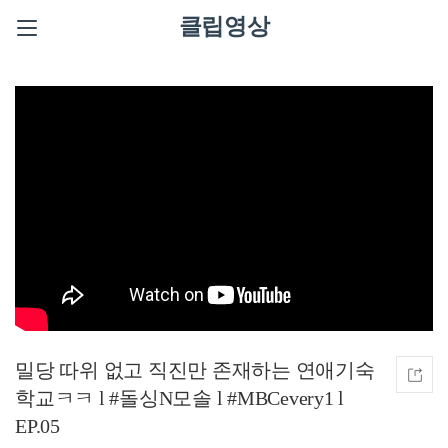
클립영상
밀당 따위 없고 직진만 존재하는 연애기숙
학교ㅋㅋ l #돌싱N모솔 l #MBCevery1 l
EP.05