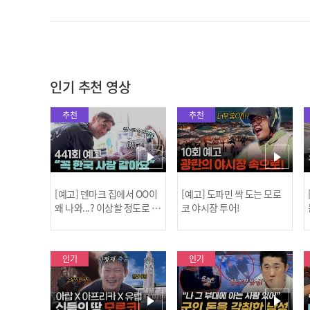
인기 추천 영상
추천
추천
[예고] 덴마크 집에서 OO이
[예고] 도파민 싹 도는 모로
왜 나와...? 이상할 정도로 한
코 야시장 투어!
국을 사랑하는 우리 형을 제
보합니다!
인기
인기