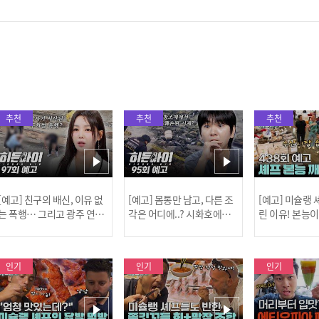
추천
추천
추천
[예고] 친구의 배신, 이유 없
[예고] 몸통만 남고, 다른 조
[예고] 미슐랭
는 폭행… 그리고 광주 연속
각은 어디에..? 시화호에서
린 이유! 본능
살인 사건의 진실!
드러난 충격적인 토막 살인
은?
사건!
인기
인기
인기