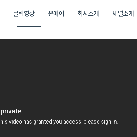
클립영상
온에어
회사소개
채널소개
영상
온에어
회사소개
채널
스포츠플러스
트롯869