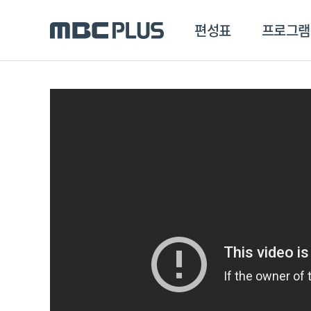
편성표
프로그램
편성표
프로그램
클립
MBC 에브리원
방영프로그램
전체
MBC 스포츠+
종영프로그램
MBC 드라마넷
MBC 온
MBC 엠
MBC 디지털
에브리원
ALL THE K-POP