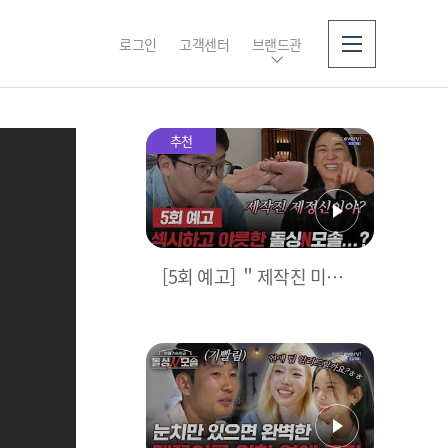
로그인
고객센터
브랜드관
소개
추천
[5회 예고] ＂제작진 미친
거 아니야?＂ MC 넉살이
극대노한 레전드 수업 | ＜
돌싱N모솔＞ 5월 12일 (화)
밤 10시 MBC every1