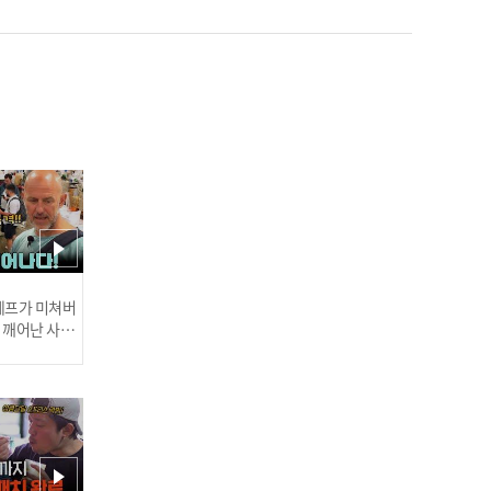
'돌싱을 가지고 노는 모솔
이잖아!' 수금지화의 본심
을 알게 된 카멜리아 l #돌
싱N모솔 l #MBCevery1 l E
P.05
현무가 기다렸던 카멜리와
의 대화! 거기서 나온 현무
 셰프가 미쳐버
의 충격 발언? l #돌싱N모
이 깨어난 사건
솔 l #MBCevery1 l EP.05