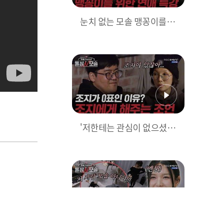
눈치 없는 모솔 맹꽁이를 위
한 돌싱녀들의 특강?! l #돌
싱N모솔 l #MBCevery1 l E
P.05
'저한테는 관심이 없으셨나
보네요' 화기애애한 저녁
시간! 어딘가 슬픈 조지 l #
돌싱N모솔 l #MBCevery1
l EP.05