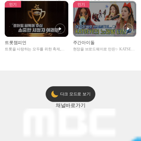
자아이돌편 예고
못한 곳에서 일어나는 불법촬영 범죄!
인기
인기
트롯챔피언
주간아이돌
트롯을 사랑하는 모두를 위한 축제,
현장을 브로드웨이로 만든✨ KATSEYE
2024 트롯챔피언 어워즈 l <트롯챔피언
의 노래방 타임🎤
> 55회 l 12월 19일 (목) 저녁 8시 MBC
ON 방송 [예고]
다크 모드로 보기
채널
바로가기