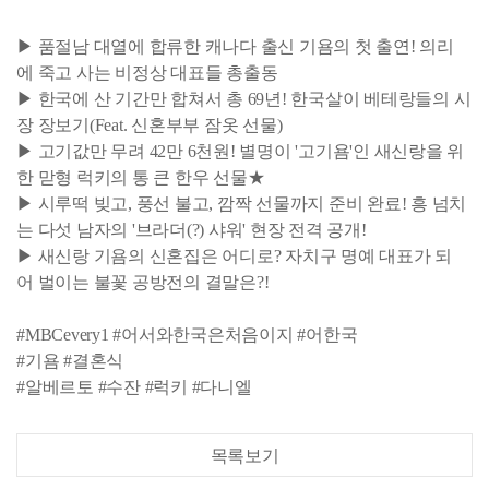
▶ 품절남 대열에 합류한 캐나다 출신 기욤의 첫 출연! 의리
에 죽고 사는 비정상 대표들 총출동
▶ 한국에 산 기간만 합쳐서 총 69년! 한국살이 베테랑들의 시
장 장보기(Feat. 신혼부부 잠옷 선물)
▶ 고기값만 무려 42만 6천원! 별명이 '고기욤'인 새신랑을 위
한 맏형 럭키의 통 큰 한우 선물★
▶ 시루떡 빚고, 풍선 불고, 깜짝 선물까지 준비 완료! 흥 넘치
는 다섯 남자의 '브라더(?) 샤워' 현장 전격 공개!
▶ 새신랑 기욤의 신혼집은 어디로? 자치구 명예 대표가 되
어 벌이는 불꽃 공방전의 결말은?!
#MBCevery1 #어서와한국은처음이지 #어한국
#기욤 #결혼식
#알베르토 #수잔 #럭키 #다니엘
목록보기