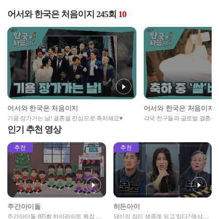
어서와 한국은 처음이지 245회
10
어서와 한국은 처음이지
어서와 한국은 처음이지
기욤 장가가는 날! 결혼을 진심으로 축하해요♥
각국 친구들과 글로벌 결혼식
인기 추천 영상
추천
추천
주간아이돌
히든아이
주간아이돌 695회 하이라이트 특집 남
당신의 집이 생중계 되고 있다? 예상치