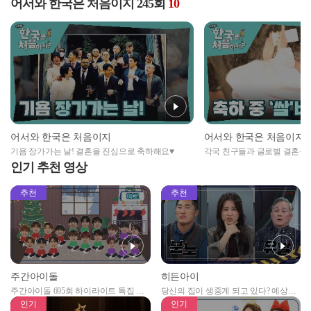
어서와 한국은 처음이지 245회
10
어서와 한국은 처음이지
어서와 한국은 처음이지
기욤 장가가는 날! 결혼을 진심으로 축하해요♥
각국 친구들과 글로벌 결혼식
인기 추천 영상
추천
추천
주간아이돌
히든아이
주간아이돌 695회 하이라이트 특집 남
당신의 집이 생중계 되고 있다? 예상치
자아이돌편 예고
못한 곳에서 일어나는 불법촬영 범죄!
인기
인기