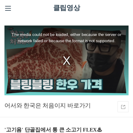
클립영상
This
is
a
The media could not be loaded, either because the server or
modal
window.
network failed or because the format is not supported.
어서와 한국은 처음이지
'고기욤' 단골집에서 통 큰 소고기 FLEX♨