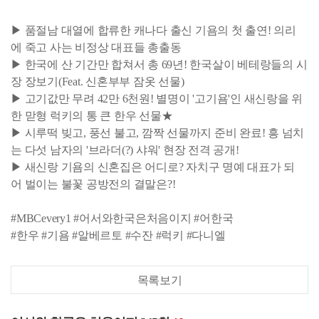
▶ 품절남 대열에 합류한 캐나다 출신 기욤의 첫 출연! 의리
에 죽고 사는 비정상 대표들 총출동
▶ 한국에 산 기간만 합쳐서 총 69년! 한국살이 베테랑들의 시
장 장보기(Feat. 신혼부부 잠옷 선물)
▶ 고기값만 무려 42만 6천원! 별명이 '고기욤'인 새신랑을 위
한 맏형 럭키의 통 큰 한우 선물★
▶ 시루떡 빚고, 풍선 불고, 깜짝 선물까지 준비 완료! 흥 넘치
는 다섯 남자의 '브라더(?) 샤워' 현장 전격 공개!
▶ 새신랑 기욤의 신혼집은 어디로? 자치구 명예 대표가 되
어 벌이는 불꽃 공방전의 결말은?!
#MBCevery1 #어서와한국은처음이지 #어한국
#한우 #기욤 #알베르토 #수잔 #럭키 #다니엘
목록보기