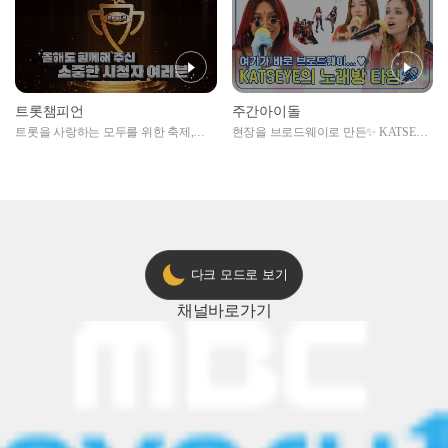
트롯챔피언
주간아이돌
트롯을 사랑하는 모두를 위한 축제,
현장을 브로드웨이로 만든✨ KATSEYE
2024 트롯챔피언 어워즈 l <트롯챔피언
의 노래방 타임🎤
> 55회 l 12월 19일 (목) 저녁 8시 MBC
ON 방송 [예고]
다크 모드로 보기
채널
바로가기