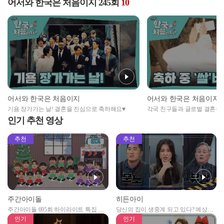
어서와 한국은 처음이지 245회
10
어서와 한국은 처음이지
어서와 한국은 처음이지
기욤 장가가는 날! 결혼을 진심으로 축하해요♥
각국 친구들과 글로벌 결혼식
인기 추천 영상
추천
추천
주간아이돌
히든아이
주간아이돌 695회 하이라이트 특집 남
당신의 집이 생중계 되고 있다? 예상치
자아이돌편 예고
못한 곳에서 일어나는 불법촬영 범죄!
인기
인기