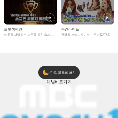
트롯챔피언
주간아이돌
트롯을 사랑하는 모두를 위한 축제,
현장을 브로드웨이로 만든✨ KATSEYE
2024 트롯챔피언 어워즈 l <트롯챔피언
의 노래방 타임🎤
> 55회 l 12월 19일 (목) 저녁 8시 MBC
ON 방송 [예고]
다크 모드로 보기
채널
바로가기