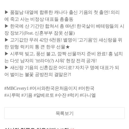
▶ 품절남 대열에 합류한 캐나다 출신 기욤의 첫 출연! 의리
에 죽고 사는 비정상 대표들 총출동
▶ 한국에 산 기간만 합쳐서 총 69년! 한국살이 베테랑들의 시
장 장보기(Feat. 신혼부부 잠옷 선물)
▶ 고기값만 무려 42만 6천원! 별명이 '고기욤'인 새신랑을 위
한 맏형 럭키의 통 큰 한우 선물★
▶ 시루떡 빚고, 풍선 불고, 깜짝 선물까지 준비 완료! 흥 넘치
는 다섯 남자의 '브라더(?) 샤워' 현장 전격 공개!
▶ 새신랑 기욤의 신혼집은 어디로? 자치구 명예 대표가 되
어 벌이는 불꽃 공방전의 결말은?!
#MBCevery1 #어서와한국은처음이지 #어한국
#시루떡 #기욤 #알베르토 #수잔 #럭키 #다니엘
목록보기