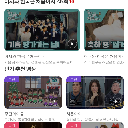
어서와 한국은 처음이지 245회
10
어서와 한국은 처음이지
어서와 한국은 처음이지
기욤 장가가는 날! 결혼을 진심으로 축하해요♥
각국 친구들과 글로벌 결혼식
인기 추천 영상
추천
추천
주간아이돌
히든아이
주간아이돌 695회 하이라이트 특집 남
당신의 집이 생중계 되고 있다? 예상치
자아이돌편 예고
못한 곳에서 일어나는 불법촬영 범죄!
인기
인기