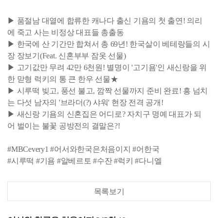
▶ 품절남 대열에 합류한 캐나다 출신 기욤의 첫 출연! 의리
에 죽고 사는 비정상 대표들 총출동
▶ 한국에 산 기간만 합쳐서 총 69년! 한국살이 베테랑들의 시
장 장보기(Feat. 신혼부부 잠옷 선물)
▶ 고기값만 무려 42만 6천원! 별명이 '고기욤'인 새신랑을 위
한 맏형 럭키의 통 큰 한우 선물★
▶ 시루떡 빚고, 풍선 불고, 깜짝 선물까지 준비 완료! 흥 넘치
는 다섯 남자의 '브라더(?) 샤워' 현장 전격 공개!
▶ 새신랑 기욤의 신혼집은 어디로? 자치구 명예 대표가 되
어 벌이는 불꽃 공방전의 결말은?!
#MBCevery1 #어서와한국은처음이지 #어한국
#시루떡 #기욤 #알베르토 #수잔 #럭키 #다니엘
목록보기