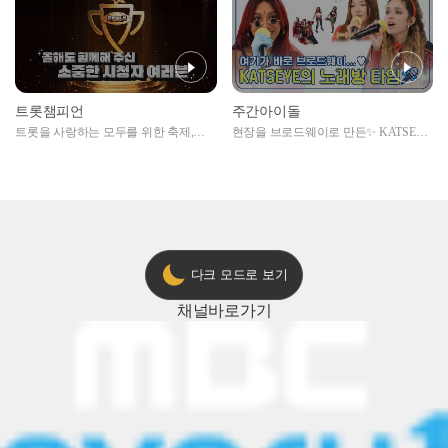
트롯챔피언
주간아이돌
트롯을 사랑하는 모두를 위한 축제,
현장을 브로드웨이로 만든✨ KATSEYE
2024 트롯챔피언 어워즈 l <트롯챔피언
의 노래방 타임🎤
> 55회 l 12월 19일 (목) 저녁 8시 MBC
ON 방송 [예고]
다크 모드로 보기
채널
바로가기