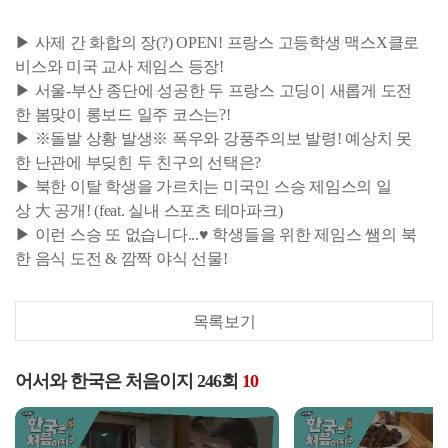
▶ 사제 간 화합의 장(?) OPEN! 프랑스 고등학생 맥스X클로
비스와 미국 교사 제임스 등장!
▶ 서울-부산 종단에 성공한 두 프랑스 고딩이 새롭게 도전
한 봄맞이 롱보드 일주 코스는?!
▶ ※돌발 상황 발생※ 폭우와 강풍주의보 발령! 예상치 못
한 난관에 부딪힌 두 친구의 선택은?
▶ 북한 이탈 학생을 가르치는 미국인 스승 제임스의 일
상 大 공개! (feat. 실내 스포츠 테마파크)
▶ 이런 스승 또 없습니다...♥ 학생들을 위한 제임스 쌤의 북
한 음식 도전 & 깜짝 야식 선물!
목록보기
어서와 한국은 처음이지 246회
10