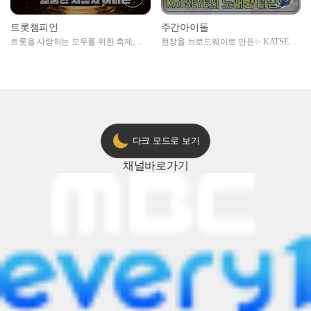
트롯챔피언
주간아이돌
트롯을 사랑하는 모두를 위한 축제,
현장을 브로드웨이로 만든✨ KATSEYE
2024 트롯챔피언 어워즈 l <트롯챔피언
의 노래방 타임🎤
> 55회 l 12월 19일 (목) 저녁 8시 MBC
ON 방송 [예고]
다크 모드로 보기
채널
바로가기