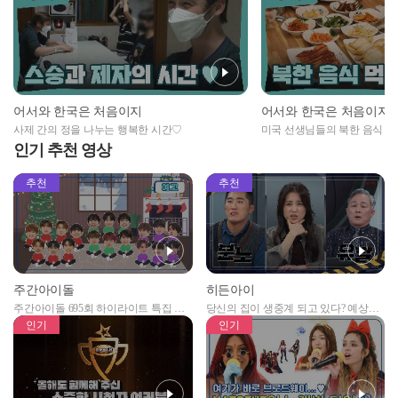
어서와 한국은 처음이지
어서와 한국은 처음이지
사제 간의 정을 나누는 행복한 시간♡
미국 선생님들의 북한 음식 먹
인기 추천 영상
추천
추천
주간아이돌
히든아이
주간아이돌 695회 하이라이트 특집 남
당신의 집이 생중계 되고 있다? 예상치
자아이돌편 예고
못한 곳에서 일어나는 불법촬영 범죄!
인기
인기