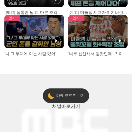
[예고] 몸통만 남고, 다른 조각은 어디에..? 시화호에서 드러난 충격적인 토막 살인사건!
[예고] 미슐랭 셰프가 미쳐버린 이유! 본능이 깨어난 사건은?
인기
인기
'나 그 부대에 아는 사람 있어' 아들뻘 군인에게 접근한 남성 l #히든아이 l #MBCevery1 l EP.94
'너무 신선해서 맹맛인데...?' 이탈리아 셰프들이 회 먹다 막장에 빠진 이유 l #어서와한국은처음이지 l #MBCevery1 l EP.437
다크 모드로 보기
채널
바로가기