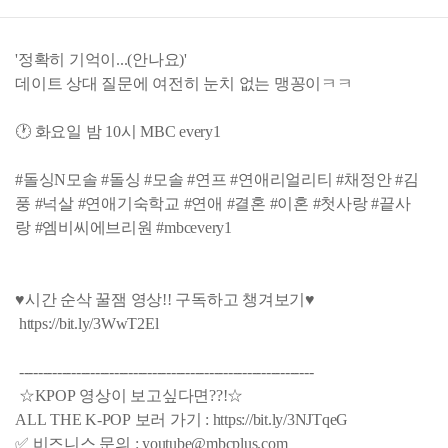
'정확히 기억이...(안나요)'
데이트 상대 질문에 여전히 눈치 없는 맹꽁이ㅋㅋ
🕐 화요일 밤 10시 MBC every1
#돌싱N모솔 #돌싱 #모솔 #연프 #연애리얼리티 #채정안 #김
풍 #넉살 #연애기숙학교 #연애 #결혼 #이혼 #첫사랑 #끝사
랑 #엠비씨에브리원 #mbcevery1
♥시간 순삭 꿀잼 영상!! 구독하고 챙겨보기♥
https://bit.ly/3WwT2El
--------------------------------------------------------------
☆KPOP 영상이 보고싶다면??!☆
ALL THE K-POP 보러 가기 : https://bit.ly/3NJTqeG
✅ 비즈니스 문의 : youtube@mbcplus.com