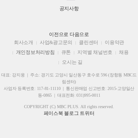
공지사항
이전으로
다음으로
회사소개
사업&광고문의
클린센터
이용약관
개인정보처리방침
큐톤
지역별 채널번호
채용
오시는 길
대표: 강지웅 | 주소: 경기도 고양시 일산동구 호수로 596 (장항동 MBC드
림센터)
사업자 등록번호: 117-81-11110 | 통신판매업 신고번호: 2015-고양일산
동-0865 | 대표전화: 031)995-0011
COPYRIGHT (C) MBC PLUS. All rights reserved.
페이스북
블로그
트위터