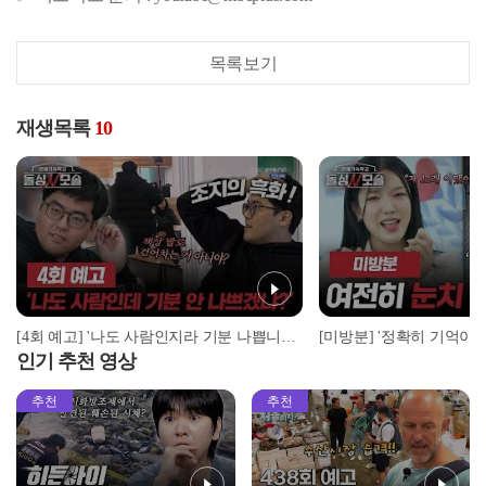
목록보기
재생목록
10
[4회 예고] '나도 사람인지라 기분 나쁩니다!' 조지의 흑화 이유는? | 돌싱N모솔 | 5월 5일 (화) 밤 10시 MBC every1
인기 추천 영상
추천
추천