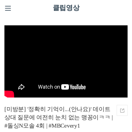
클립영상
[미방분] '정확히 기억이...(안나요)' 데이트
상대 질문에 여전히 눈치 없는 맹꽁이ㅋㅋ |
#돌싱N모솔 4회 | #MBCevery1