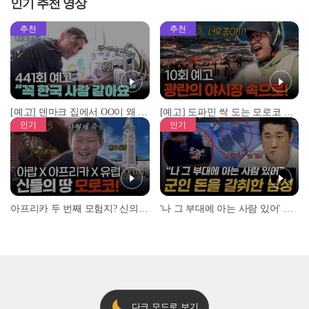
인기 추천 영상
추천
추천
[예고] 덴마크 집에서 OO이 왜 나와...? 이상할 정도로 한국을 사랑하는 우리 형을 제보합니다!
[예고] 도파민 싹 도는 모로코 야시장 투어!
인기
인기
아프리카 두 번째 모험지? 신의 땅 ‘모로코’✈️ l #위대한가이드3 l #MBCevery1 l EP.9
'나 그 부대에 아는 사람 있어' 아들뻘 군인에게 접근한 남성 l #히든아이 l #MBCevery1 l EP.94
다크 모드로 보기