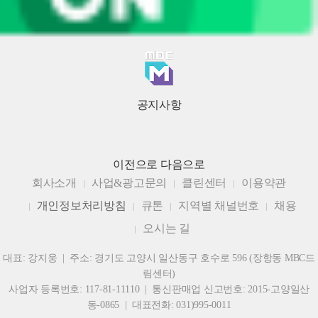
공지사항
이전으로
다음으로
회사소개
사업&광고문의
클린센터
이용약관
개인정보처리방침
큐톤
지역별 채널번호
채용
오시는 길
대표: 강지웅 | 주소: 경기도 고양시 일산동구 호수로 596 (장항동 MBC드
림센터)
사업자 등록번호: 117-81-11110 | 통신판매업 신고번호: 2015-고양일산
동-0865 | 대표전화: 031)995-0011