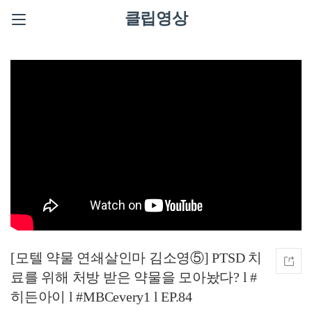
클립영상
[모텔 약물 연쇄살인마 김소영⑤] PTSD 치
료를 위해 처방 받은 약물을 모아놨다? l #
히든아이 l #MBCevery1 l EP.84