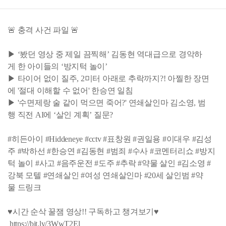
🚨 충격 사건 파일 🚨
▶ ‘봤던 영상 중 제일 끔찍해’ 김동현 역대급으로 경악하
게 한 아이들의 ‘방지턱 놀이’
▶ 타이어 없이 질주, 2미터 아래로 추락까지?! 아찔한 장면
에 '절대 이해할 수 없어' 한승연 일침
▶ '수면제랑 술 같이 먹으면 죽어?' 연쇄살인마 김소영, 범
행 직전 AI에 ‘살인 계획’ 질문?
#히든아이 #Hiddeneye #cctv #표창원 #권일용 #이대우 #김성
주 #박하선 #한승연 #김동현 #범죄 #수사 #코멘터리쇼 #방지
턱 놀이 #사고 #음주운전 #도주 #추락 #약물 살인 #김소영 #
강북 모텔 #연쇄살인 #여성 연쇄살인마 #20세 살인범 #약
물 드링크
♥시간 순삭 꿀잼 영상!! 구독하고 챙겨보기♥
https://bit.ly/3WwT2El