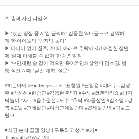
🚨 충격 사건 파일 🚨
▶ ‘봤던 영상 중 제일 끔찍해’ 김동현 역대급으로 경악하
게 한 아이들의 ‘방지턱 놀이’
▶ 타이어 없이 질주, 2미터 아래로 추락까지?! 아찔한 장면
에 '절대 이해할 수 없어' 한승연 일침
▶ '수면제랑 술 같이 먹으면 죽어?' 연쇄살인마 김소영, 범
행 직전 AI에 ‘살인 계획’ 질문?
#히든아이 #Hiddeneye #cctv #표창원 #권일용 #이대우 #김성
주 #박하선 #한승연 #김동현 #범죄 #수사 #코멘터리쇼 #방지
턱놀이 #사고 #음주운전 #도주 #추락 #약물살인 #김소영 #강
북 #모텔 #연쇄살인 #여성연쇄살인마 #20세살인범 #약물드
링크
♥시간 순삭 꿀잼 영상!! 구독하고 챙겨보기♥
https://bit.ly/3WwT2El