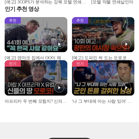
[예고] 3COPS가 분석하는 강북 모텔 연쇄살인마 김소영, 그 실체는?
인기 추천 영상
추천
추천
[예고] 덴마크 집에서 OO이 왜 나와...? 이상할 정도로 한국을 사랑하는 우리 형을 제보합니다!
[예고] 도파민 싹 도는 모로코 야시장 투어!
인기
인기
아프리카 두 번째 모험지? 신의 땅 ‘모로코’✈️ l #위대한가이드3 l #MBCevery1 l EP.9
'나 그 부대에 아는 사람 있어' 아들뻘 군인에게 접근한 남성 l #히든아이 l #MBCevery1 l EP.94