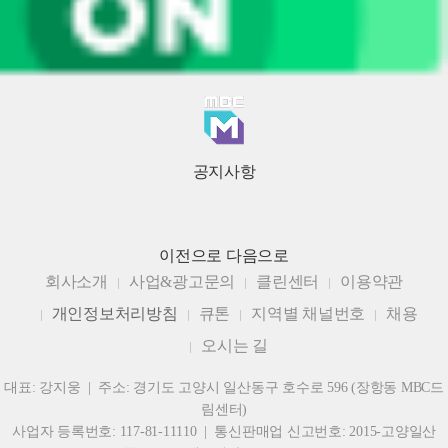
공지사항
이전으로
다음으로
회사소개
사업&광고문의
클린센터
이용약관
개인정보처리방침
큐톤
지역별 채널번호
채용
오시는 길
대표: 강지웅 | 주소: 경기도 고양시 일산동구 호수로 596 (장항동 MBC드
림센터)
사업자 등록번호: 117-81-11110 | 통신판매업 신고번호: 2015-고양일산