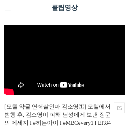
클립영상
[모텔 약물 연쇄살인마 김소영①] 모텔에서
범행 후, 김소영이 피해 남성에게 보낸 장문
의 메세지 l #히든아이 l #MBCevery1 l EP.84