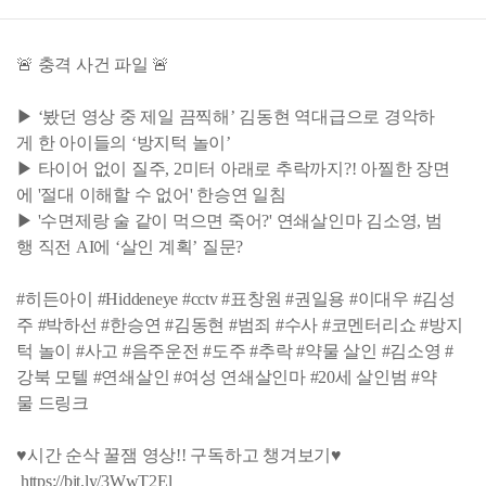
🚨 충격 사건 파일 🚨
▶ ‘봤던 영상 중 제일 끔찍해’ 김동현 역대급으로 경악하
게 한 아이들의 ‘방지턱 놀이’
▶ 타이어 없이 질주, 2미터 아래로 추락까지?! 아찔한 장면
에 '절대 이해할 수 없어' 한승연 일침
▶ '수면제랑 술 같이 먹으면 죽어?' 연쇄살인마 김소영, 범
행 직전 AI에 ‘살인 계획’ 질문?
#히든아이 #Hiddeneye #cctv #표창원 #권일용 #이대우 #김성
주 #박하선 #한승연 #김동현 #범죄 #수사 #코멘터리쇼 #방지
턱 놀이 #사고 #음주운전 #도주 #추락 #약물 살인 #김소영 #
강북 모텔 #연쇄살인 #여성 연쇄살인마 #20세 살인범 #약
물 드링크
♥시간 순삭 꿀잼 영상!! 구독하고 챙겨보기♥
https://bit.ly/3WwT2El