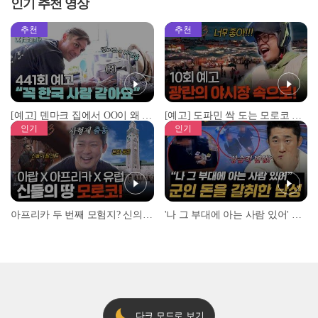
인기 추천 영상
추천
추천
[예고] 덴마크 집에서 OO이 왜 나와...? 이상할 정도로 한국을 사랑하는 우리 형을 제보합니다!
[예고] 도파민 싹 도는 모로코 야시장 투어!
인기
인기
아프리카 두 번째 모험지? 신의 땅 ‘모로코’✈️ l #위대한가이드3 l #MBCevery1 l EP.9
'나 그 부대에 아는 사람 있어' 아들뻘 군인에게 접근한 남성 l #히든아이 l #MBCevery1 l EP.94
다크 모드로 보기