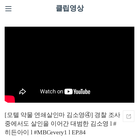
클립영상
[모텔 약물 연쇄살인마 김소영④] 경찰 조사
중에서도 살인을 이어간 대범한 김소영 l #
히든아이 l #MBCevery1 l EP.84