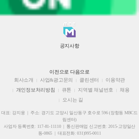
공지사항
이전으로
다음으로
회사소개
사업&광고문의
클린센터
이용약관
개인정보처리방침
큐톤
지역별 채널번호
채용
오시는 길
대표: 강지웅 | 주소: 경기도 고양시 일산동구 호수로 596 (장항동 MBC드
림센터)
사업자 등록번호: 117-81-11110 | 통신판매업 신고번호: 2015-고양일산
동-0865 | 대표전화: 031)995-0011