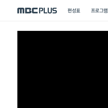
편성표
프로그램
편성표
프로그램
클립
MBC 에브리원
방영프로그램
전체
MBC 스포츠+
종영프로그램
MBC 드라마넷
MBC 온
MBC 엠
MBC 디지털
에브리원
ALL THE K-POP