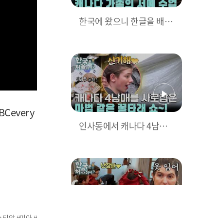
한국에 왔으니 한글을 배워
볼까~? 캐나다 가족의 서예
수업 l #어서와한국은처음
이지 l #MBCevery1 l EP.4
26
Cevery
인사동에서 캐나다 4남매
를 사로잡은 꿀타래 쇼⭐ l #
어서와한국은처음이지 l #
MBCevery1 l EP.426
티앙 #미아 #