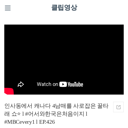
클립영상
인사동에서 캐나다 4남매를 사로잡은 꿀타
래 쇼⭐ l #어서와한국은처음이지 l
#MBCevery1 l EP.426