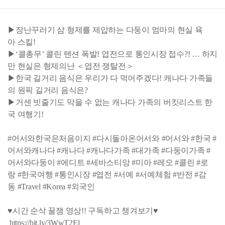
▶장난꾸러기 삼 형제를 제압하는 다둥이 엄마의 현실 육
아 스킬!
▶‘콜총무’ 콜린 텐션 폭발! 엽전으로 통인시장 접수?! … 하지
만 현실은 형제의난 ＜엽전 쟁탈전＞
▶한국 길거리 음식은 우리가 다 먹어주겠다! 캐나다 가족들
의 원픽 길거리 음식은?
▶거센 빗줄기도 막을 수 없는 캐나다 가족의 버킷리스트 한
국 여행기!
#어서와한국은처음이지 #다시돌아온어서와 #어서와 #한국 #
어서와캐나다 #캐나다 #캐나다가족 #대가족 #다둥이가족 #
어서와다둥이 #에디트 #세바스티앙 #미아 #레오 #콜린 #로
랑 #한국여행 #통인시장 #엽전 #서예 #서예체험 #반전 #감
동 #Travel #Korea #외국인
♥시간 순삭 꿀잼 영상!! 구독하고 챙겨보기♥
https://bit.ly/3WwT2El