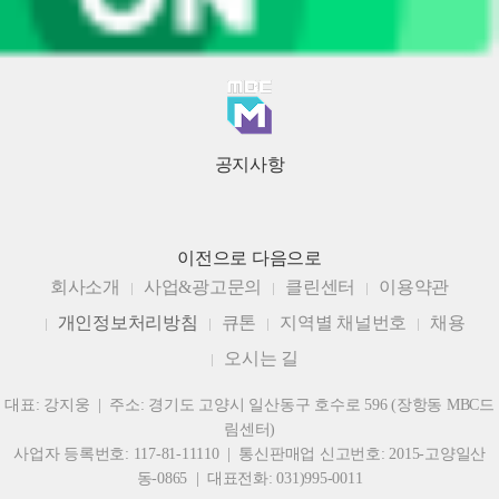
공지사항
이전으로
다음으로
회사소개
사업&광고문의
클린센터
이용약관
개인정보처리방침
큐톤
지역별 채널번호
채용
오시는 길
대표: 강지웅 | 주소: 경기도 고양시 일산동구 호수로 596 (장항동 MBC드
림센터)
사업자 등록번호: 117-81-11110 | 통신판매업 신고번호: 2015-고양일산
동-0865 | 대표전화: 031)995-0011