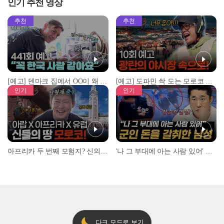
인기 추천 영상
추천
추천
[예고] 덴마크 집에서 OO이 왜 나와...? 이상할 정도로 한국을 사랑하는 우리 형을 제보합니다!
[예고] 도파민 싹 도는 모로코 야시장 투어!
인기
인기
아프리카 두 번째 모험지? 신의 땅 ‘모로코’✈️ l #위대한가이드3 l #MBCevery1 l EP.9
'나 그 부대에 아는 사람 있어' 아들뻘 군인에게 접근한 남성 l #히든아이 l #MBCevery1 l EP.94
다크 모드로 보기