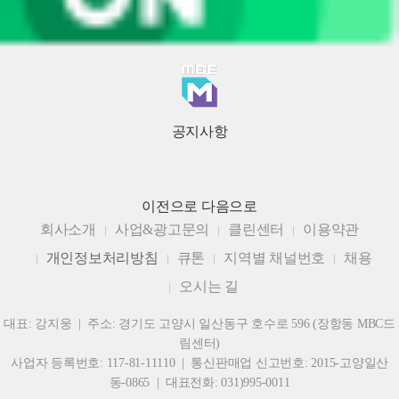
공지사항
이전으로
다음으로
회사소개
사업&광고문의
클린센터
이용약관
개인정보처리방침
큐톤
지역별 채널번호
채용
오시는 길
대표: 강지웅 | 주소: 경기도 고양시 일산동구 호수로 596 (장항동 MBC드
림센터)
사업자 등록번호: 117-81-11110 | 통신판매업 신고번호: 2015-고양일산
동-0865 | 대표전화: 031)995-0011