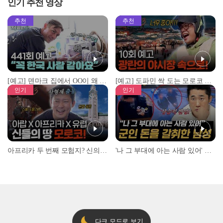
인기 추천 영상
추천
추천
[예고] 덴마크 집에서 OO이 왜 나와...? 이상할 정도로 한국을 사랑하는 우리 형을 제보합니다!
[예고] 도파민 싹 도는 모로코 야시장 투어!
인기
인기
아프리카 두 번째 모험지? 신의 땅 ‘모로코’✈️ l #위대한가이드3 l #MBCevery1 l EP.9
'나 그 부대에 아는 사람 있어' 아들뻘 군인에게 접근한 남성 l #히든아이 l #MBCevery1 l EP.94
다크 모드로 보기