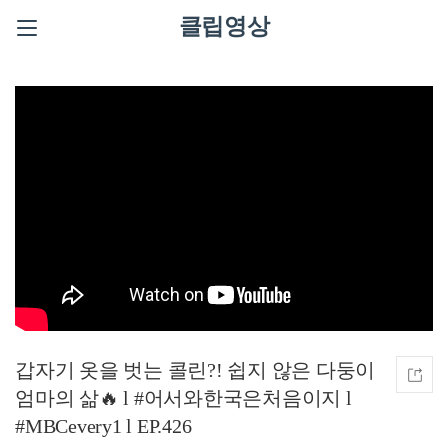
클립영상
갑자기 옷을 벗는 콜린?! 쉽지 않은 다둥이
엄마의 삶🔥 l #어서와한국은처음이지 l
#MBCevery1 l EP.426