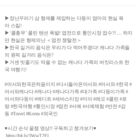
▶장난꾸러기 삼 형제를 제압하는 다둥이 엄마의 현실 육
아 스킬!
▶‘콜총무’ 콜린 텐션 폭발! 엽전으로 통인시장 접수?! … 하지
만 현실은 형제의난 ＜엽전 쟁탈전＞
▶한국 길거리 음식은 우리가 다 먹어주겠다! 캐나다 가족들
의 원픽 길거리 음식은?
▶거센 빗줄기도 막을 수 없는 캐나다 가족의 버킷리스트 한
국 여행기!
#어서와한국은처음이지 #다시돌아온어서와 #어서와 #한국 #
어서와캐나다 #캐나다 #캐나다가족 #대가족 #다둥이가족 #
어서와다둥이 #에디트 #세바스티앙 #미아 #레오 #콜린 #로
랑 #한국여행 #통인시장 #엽전 #서예 #서예체험 #반전 #감
동 #Travel #Korea #외국인
♥시간 순삭 꿀잼 영상!! 구독하고 챙겨보기♥
https://bit.ly/3WwT2El