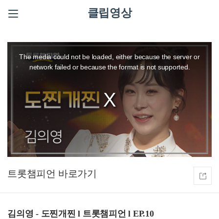
클립영상
This
is
a
The media could not be loaded, either because the server or
modal
window.
network failed or because the format is not supported.
트롯챔피언
김의영 - 도찐개찐 l 트롯챔피언 l EP.10