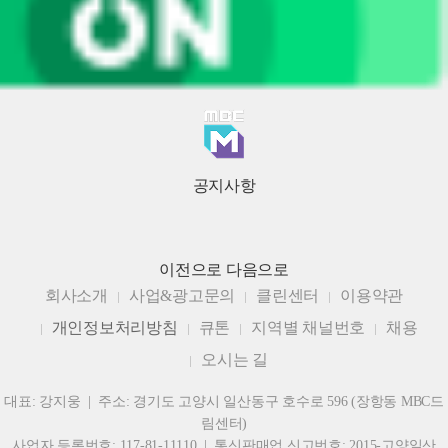
공지사항
이전으로
다음으로
회사소개
사업&광고문의
클린센터
이용약관
개인정보처리방침
큐톤
지역별 채널번호
채용
오시는 길
대표: 강지웅 | 주소: 경기도 고양시 일산동구 호수로 596 (장항동 MBC드
림센터)
사업자 등록번호: 117-81-11110 | 통신판매업 신고번호: 2015-고양일산