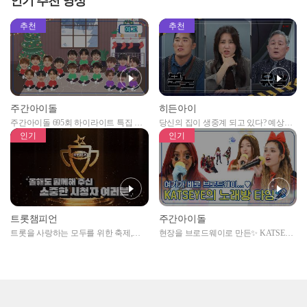
인기 추천 영상
추천
추천
주간아이돌
히든아이
주간아이돌 695회 하이라이트 특집 남
당신의 집이 생중계 되고 있다? 예상치
자아이돌편 예고
못한 곳에서 일어나는 불법촬영 범죄!
인기
인기
트롯챔피언
주간아이돌
트롯을 사랑하는 모두를 위한 축제,
현장을 브로드웨이로 만든✨ KATSEYE
2024 트롯챔피언 어워즈 l <트롯챔피언
의 노래방 타임🎤
> 55회 l 12월 19일 (목) 저녁 8시 MBC
ON 방송 [예고]