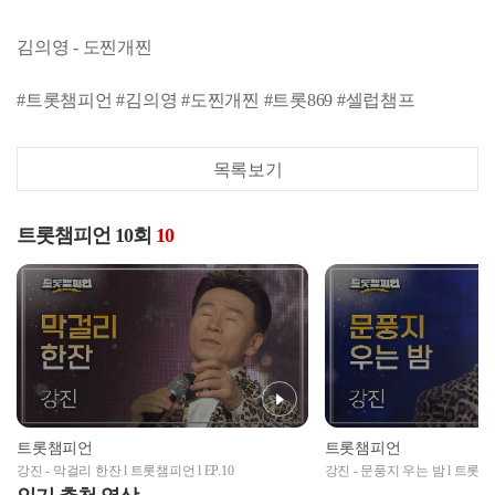
김의영 - 도찐개찐
#트롯챔피언 #김의영 #도찐개찐 #트롯869 #셀럽챔프
목록보기
트롯챔피언 10회
10
트롯챔피언
트롯챔피언
강진 - 막걸리 한잔 l 트롯챔피언 l EP.10
강진 - 문풍지 우는 밤 l 트롯챔피언