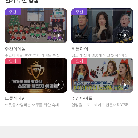
인기 추천 영상
추천
추천
주간아이돌
히든아이
주간아이돌 695회 하이라이트 특집 남
당신의 집이 생중계 되고 있다? 예상치
자아이돌편 예고
못한 곳에서 일어나는 불법촬영 범죄!
인기
인기
트롯챔피언
주간아이돌
트롯을 사랑하는 모두를 위한 축제,
현장을 브로드웨이로 만든✨ KATSEYE
2024 트롯챔피언 어워즈 l <트롯챔피언
의 노래방 타임🎤
> 55회 l 12월 19일 (목) 저녁 8시 MBC
ON 방송 [예고]