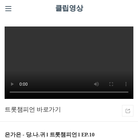
클립영상
트롯챔피언
은가은 - 당.나.귀 l 트롯챔피언 l EP.10