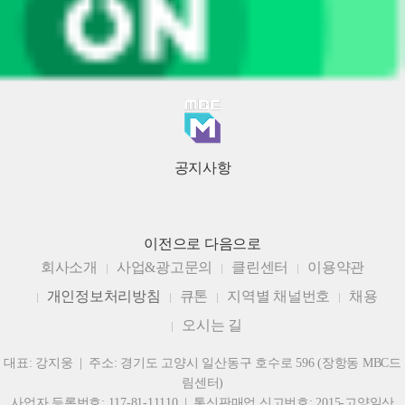
공지사항
이전으로
다음으로
회사소개
사업&광고문의
클린센터
이용약관
개인정보처리방침
큐톤
지역별 채널번호
채용
오시는 길
대표: 강지웅 | 주소: 경기도 고양시 일산동구 호수로 596 (장항동 MBC드
림센터)
사업자 등록번호: 117-81-11110 | 통신판매업 신고번호: 2015-고양일산