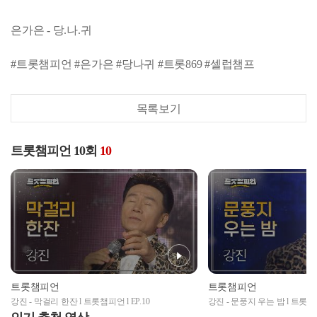
은가은 - 당.나.귀
#트롯챔피언 #은가은 #당나귀 #트롯869 #셀럽챔프
목록보기
트롯챔피언 10회
10
트롯챔피언
트롯챔피언
강진 - 막걸리 한잔 l 트롯챔피언 l EP.10
강진 - 문풍지 우는 밤 l 트롯챔피언