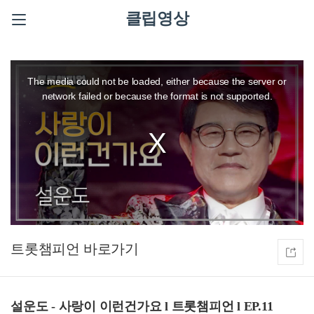
클립영상
This
is
a
The media could not be loaded, either because the server or
modal
window.
network failed or because the format is not supported.
트롯챔피언
설운도 - 사랑이 이런건가요 l 트롯챔피언 l EP.11