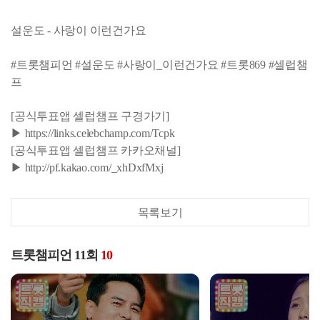
설운도 - 사랑이 이런건가요
#트롯챔피언 #설운도 #사랑이_이런건가요 #트롯869 #셀럽챔
프
[공식투표앱 셀럽챔프 구경가기]
▶ https://links.celebchamp.com/Tcpk
[공식투표앱 셀럽챔프 카카오채널]
▶ http://pf.kakao.com/_xhDxfMxj
목록보기
트롯챔피언 11회
10