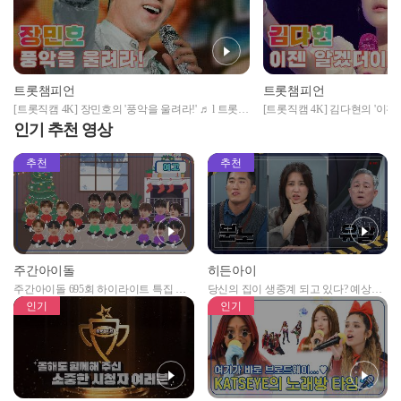
트롯챔피언
트롯챔피언
[트롯직캠 4K] 장민호의 '풍악을 울려라!' ♬ l 트롯챔
[트롯직캠 4K] 김다현의 '이젠
피언 l EP.11
챔피언 l EP.11
인기 추천 영상
추천
추천
주간아이돌
히든아이
주간아이돌 695회 하이라이트 특집 남
당신의 집이 생중계 되고 있다? 예상치
자아이돌편 예고
못한 곳에서 일어나는 불법촬영 범죄!
인기
인기