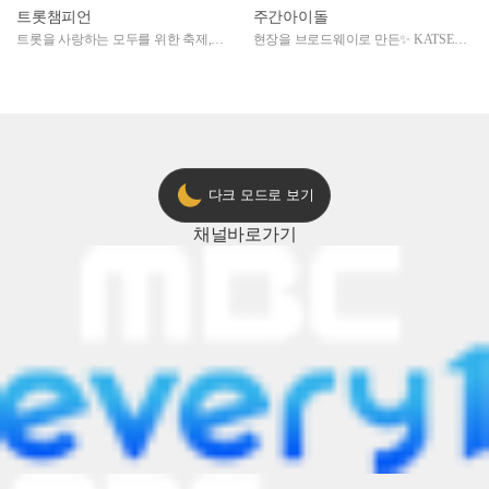
트롯챔피언
주간아이돌
트롯을 사랑하는 모두를 위한 축제,
현장을 브로드웨이로 만든✨ KATSEYE
2024 트롯챔피언 어워즈 l <트롯챔피언
의 노래방 타임🎤
> 55회 l 12월 19일 (목) 저녁 8시 MBC
ON 방송 [예고]
다크 모드로 보기
채널
바로가기