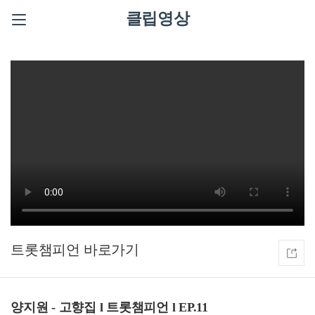
클립영상
트롯챔피언
양지원 - 고향집 l 트롯챔피언 l EP.11