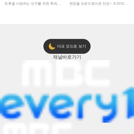
트롯을 사랑하는 모두를 위한 축제,
현장을 브로드웨이로 만든✨ KATSEYE
2024 트롯챔피언 어워즈 l <트롯챔피언
의 노래방 타임🎤
> 55회 l 12월 19일 (목) 저녁 8시 MBC
ON 방송 [예고]
다크 모드로 보기
채널
바로가기