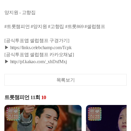
양지원 - 고향집
#트롯챔피언 #양지원 #고향집 #트롯869 #셀럽챔프
[공식투표앱 셀럽챔프 구경가기]
▶ https://links.celebchamp.com/Tcpk
[공식투표앱 셀럽챔프 카카오채널]
▶ http://pf.kakao.com/_xhDxfMxj
목록보기
트롯챔피언 11회
10