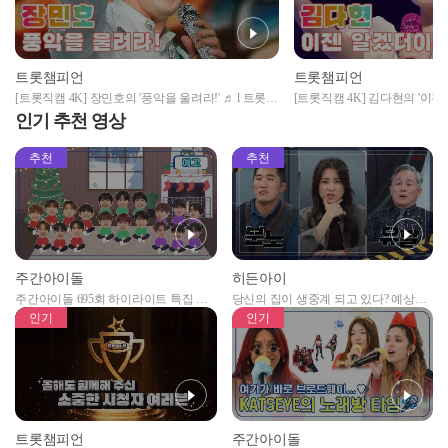
트롯챔피언
트롯챔피언
[트롯직캠 4K] 장민호의 '풍악을 울려라!' ♬ l 트롯챔
[트롯직캠 4K] 김다현의 '이젠
피언 l EP.11
챔피언 l EP.11
인기 추천 영상
추천
추천
주간아이돌
히든아이
주간아이돌 695회 하이라이트 특집 남
당신의 집이 생중계 되고 있다? 예상치
자아이돌편 예고
못한 곳에서 일어나는 불법촬영 범죄!
인기
인기
트롯챔피언
주간아이돌