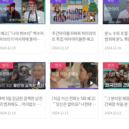
추천
추천
추천
어서와 한국은 처음이지
주간아이돌
히든아이
378회
694회
12회
[예고] "나야 파브리" 백수저
주간아이돌 694회 하이라이
분노 수위 조절
파브리가 어서와에 돌아왔
트 특집 여자아이돌편 예고
범죄에 분노 폭
다! 파브리&레오의 환장(?)
2024.12.19
2024.12.18
2024.12.16
케미 식재료투어!
인기
인기
인기
히든아이
지금 거신 전화는
어서와 한국은
12회
5회
377회
4박 5일 감금한 끔찍한 남친
[지금 거신 전화는 5회 예고]
"그 분리된 짜
[MBC플
의 범죄에도... 어이없는 처
＂당신은 없어요? 나한테 감
간짜장 처음 본
벌에 걱정과 분노를 느낀 출
추고 있는 거＂
ㅋㅋㅋㅋ
2024.12.16
2024.12.13
2024.12.12
연자들🔥🔥🔥
[공지] 2