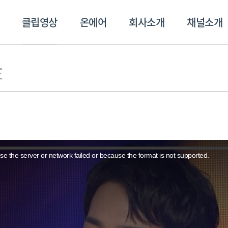
클립영상
온에어
회사소개
채널소개
영상
온에어
회사소개
채널
E
e the server or network failed or because the format is not supported.
스포츠플러스
트롯869