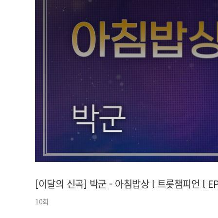
아이돌챔프
셀럽챔프
[이달의 신곡] 박군 - 아침밥상 l 트롯챔피언 l EP
10회