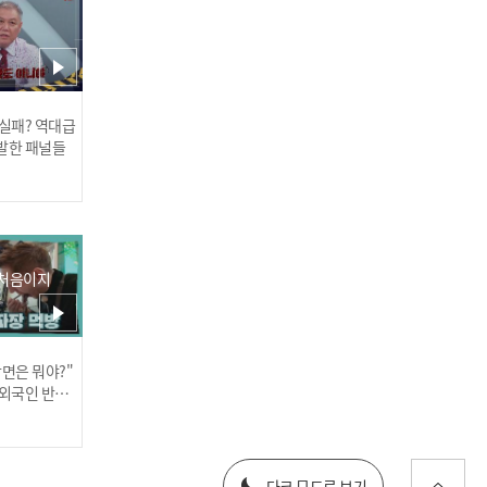
 실패? 역대급
신인선 - 개나리 사랑 l 트롯
발한 패널들
챔피언 l EP.10
 처음이지
장면은 뭐야?"
은가은 - 당.나.귀 l 트롯챔
러스] 외부감사인 선임 공고
 외국인 반응
피언 l EP.10
025년 재무제표
다크 모드로 보기