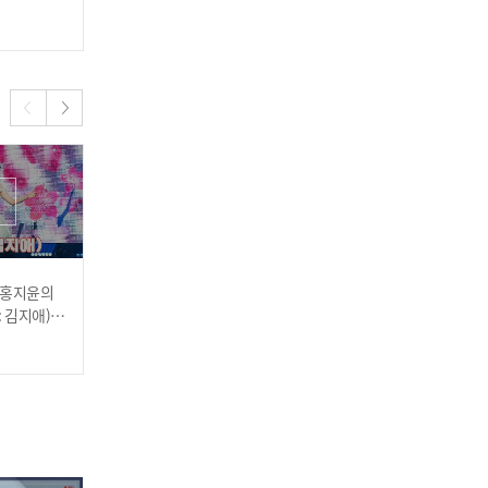
2023.02.09
2023.02.09
류지광 - 아저씨 l 트롯챔피
언 l EP.10
] 홍지윤의
[트롯직캠 4K] 한혜진의
한혜진 - 칠갑산 (원곡 : 주
: 김지애)♬ l
'칠갑산(원곡: 주병선)' ♬ l
병선) l 트롯챔피언 l EP.09
P.09
트롯챔피언 l EP.09
2022.12.22
2022.12.22
[이달의 신곡] 박군 - 아침밥
상 l 트롯챔피언 l EP.10