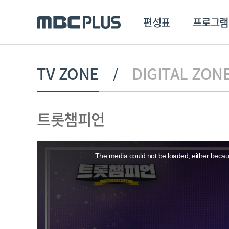
편성표
프로그램
편성표
프로그램
클립
TV ZONE
DIGITAL ZON
MBC 에브리원
방영프로그램
전체
트롯챔피언
MBC 스포츠+
종영프로그램
MBC 드라마넷
This
MBC 온
is
a
The media could not be loaded, either becaus
modal
MBC 엠
window.
MBC 디지털
에브리원
ALL THE K-POP