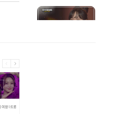
김의영 - 도찐개찐 l 트롯챔
피언 l EP.10
미쓰정(정다경) - 좋습니다
l 트롯챔피언 l EP.10
 여왕 l 트롯
조정민 - 평행선 l 트롯챔피
요요미 - 바보 같은 사람 l
언 l EP.11
트롯챔피언 l EP.11