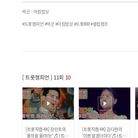
박군 - 아침밥상
#트롯챔피언 #박군 #아침밥상 #트롯869 #셀럽챔프
[ 트롯챔피언 ] 11회
10
[트롯직캠 4K] 장민호의
[트롯직캠 4K] 김다현의
'풍악을 울려라!' ♬ l 트롯
'이젠 알겠더이다'♬ l 트롯