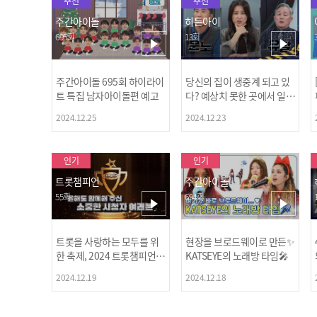
추천
추천
주간아이돌
히든아이
695회
13회
주간아이돌 695회 하이라이
당신의 집이 생중계 되고 있
트 특집 남자아이돌편 예고
다? 예상치 못한 곳에서 일어
나는 불법촬영 범죄!
2024.12.25
2024.12.23
인기
인기
트롯챔피언
주간아이돌
55회
694회
트롯을 사랑하는 모두를 위
현장을 브로드웨이로 만든✨
한 축제, 2024 트롯챔피언
KATSEYE의 노래방 타임🎤
어워즈 l <트롯챔피언> 55회
2024.12.19
2024.12.18
l 12월 19일 (목) 저녁 8시 M
BC ON 방송 [예고]