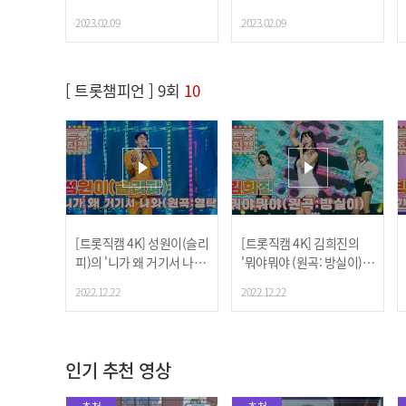
챔피언 l EP.11
챔피언 l EP.11
2023.02.09
2023.02.09
[ 트롯챔피언 ] 9회
10
[트롯직캠 4K] 성원이(슬리
[트롯직캠 4K] 김희진의
피)의 '니가 왜 거기서 나와
'뭐야뭐야 (원곡: 방실이)'
(원곡: 영탁)' ♬ l 트롯챔피
♬ l 트롯챔피언 l EP.09
2022.12.22
2022.12.22
언 l EP.09
인기 추천 영상