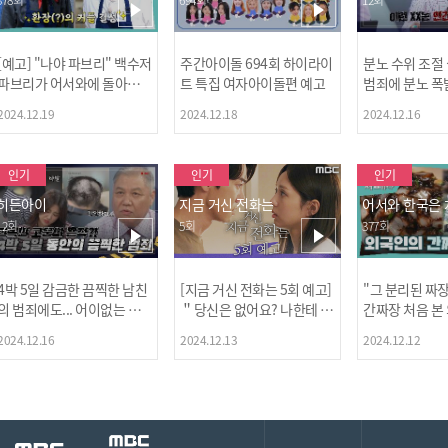
[예고] "나야 파브리" 백수저
주간아이돌 694회 하이라이
분노 수위 조절
파브리가 어서와에 돌아왔
트 특집 여자아이돌편 예고
범죄에 분노 폭
다! 파브리&레오의 환장(?)
2024.12.19
2024.12.18
2024.12.16
케미 식재료투어!
인기
인기
인기
히든아이
지금 거신 전화는
어서와 한국은
12회
5회
377회
4박 5일 감금한 끔찍한 남친
[지금 거신 전화는 5회 예고]
"그 분리된 짜
[MBC플
의 범죄에도... 어이없는 처
＂당신은 없어요? 나한테 감
간짜장 처음 본
벌에 걱정과 분노를 느낀 출
추고 있는 거＂
ㅋㅋㅋㅋ
2024.12.16
2024.12.13
2024.12.12
연자들🔥🔥🔥
[공지] 2