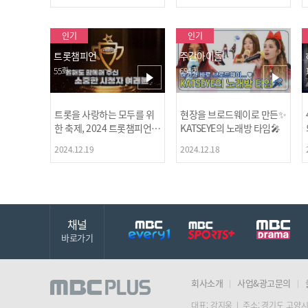
인기
인기
트롯챔피언
주간아이돌
55회
694회
트롯을 사랑하는 모두를 위
현장을 브로드웨이로 만든✨
한 축제, 2024 트롯챔피언
KATSEYE의 노래방 타임🎤
어워즈 l <트롯챔피언> 55회
2024.12.19
2024.12.18
l 12월 19일 (목) 저녁 8시 M
BC ON 방송 [예고]
채널
바로가기
회사소개
사업&광고문의
대표: 강지웅 | 주소: 경기도 고양시