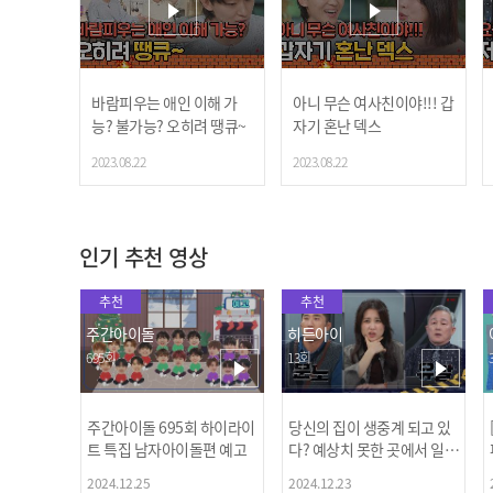
바람피우는 애인 이해 가
아니 무슨 여사친이야!!! 갑
능? 불가능? 오히려 땡큐~
자기 혼난 덱스
2023.08.22
2023.08.22
인기 추천 영상
추천
추천
주간아이돌
히든아이
695회
13회
주간아이돌 695회 하이라이
당신의 집이 생중계 되고 있
트 특집 남자아이돌편 예고
다? 예상치 못한 곳에서 일어
나는 불법촬영 범죄!
2024.12.25
2024.12.23