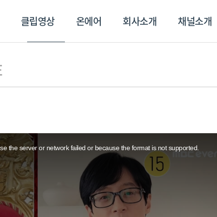
클립영상
온에어
회사소개
채널소개
영상
온에어
회사소개
채널
E
e the server or network failed or because the format is not supported.
스포츠플러스
트롯869