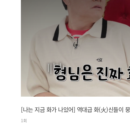
아이돌챔프
셀럽챔프
[나는 지금 화가 나있어] 역대급 화(火)신들이 
1회