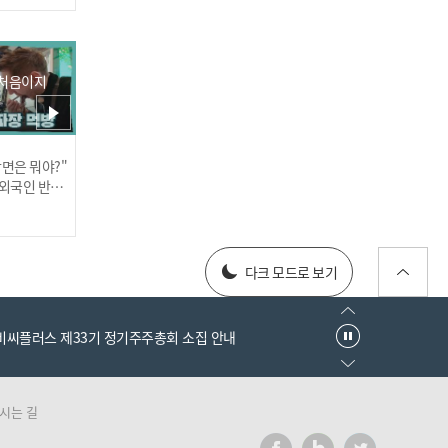
 처음이지
러스] 외부감사인 선임 공고
장면은 뭐야?"
025년 재무제표
 외국인 반응
엠비씨플러스 제33기 정기주주총회 소집 안내
다크 모드로 보기
러스] 외부감사인 선임 공고
시는 길
025년 재무제표