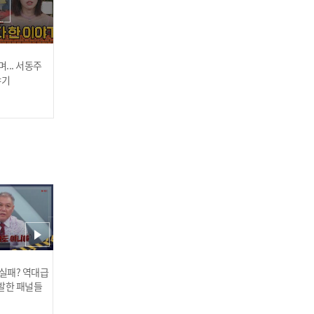
... 서동주
26년 절친도 절대 이해할
차태현이 갑자기 김종국한
야기
수 없는(?) 육아법 <훈육 태
테 전화해서 <한 남자>를
현 VS 타이르는 경민>
불러달라고 한다면?
2023.08.22
2023.08.22
 실패? 역대급
발한 패널들