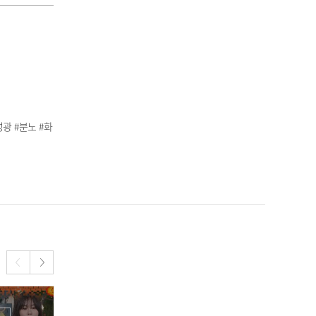
성광 #분노 #화