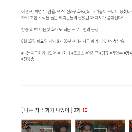
이경규, 박명수, 권율, 덱스! 신&구 화(火)의 대가들이 드디어 뭉쳤다!
4MC 조합 소식을 들은 최측근들의 쌓였던 화 제보가 쏟아진다!
방송 최초! 마음껏 화내도 되는 프로그램의 등장!
8월 15일 화요일 저녁 8시 30분 <나는 지금 화가 나있어> 첫방송!
#나는지금화가나있어 #나화나 #토크쇼 #이경규 #경규 #박명수 #명수 #권
#첫방송
[ 나는 지금 화가 나있어 ] 2회
10