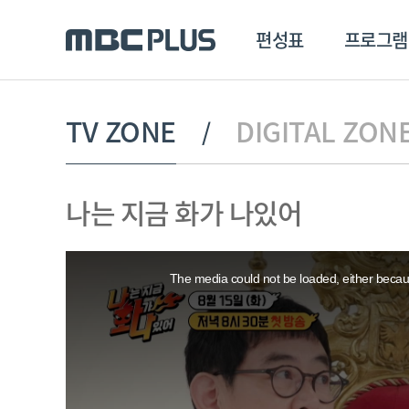
편성표
프로그램
편성표
프로그램
클립
TV ZONE
DIGITAL ZON
MBC 에브리원
방영프로그램
전체
나는 지금 화가 나있어
MBC 스포츠+
종영프로그램
MBC 드라마넷
This
MBC 온
is
a
The media could not be loaded, either becaus
modal
MBC 엠
window.
MBC 디지털
에브리원
ALL THE K-POP