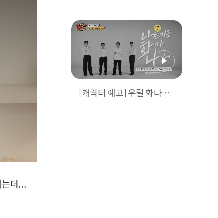
대급 화(火)신들이 뭉쳤다!
이들의 소식을 들은 HOT한
최측근의 제보가 시작되는
데...
[캐릭터 예고] 우릴 화나게
만들어 줘서 고마워
는데...