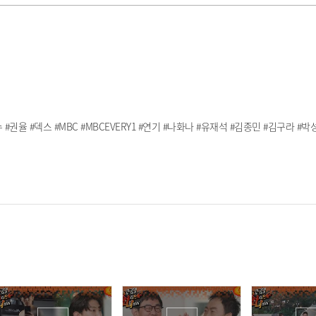
율 #덱스 #MBC #MBCEVERY1 #연기 #나화나 #유재석 #김종민 #김구라 #박