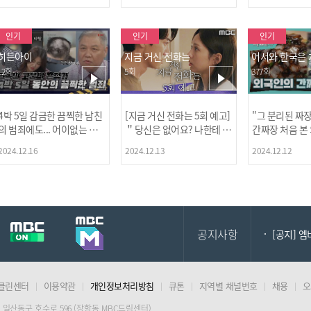
케미 식재료투어!
인기
인기
인기
히든아이
지금 거신 전화는
어서와 한국은
[MBC플
12회
5회
377회
4박 5일 감금한 끔찍한 남친
[지금 거신 전화는 5회 예고]
"그 분리된 짜
[공지] 2
의 범죄에도... 어이없는 처
＂당신은 없어요? 나한테 감
간짜장 처음 본
벌에 걱정과 분노를 느낀 출
추고 있는 거＂
ㅋㅋㅋㅋ
2024.12.16
2024.12.13
2024.12.12
연자들🔥🔥🔥
[공지] 
공지사항
[MBC플
클린센터
이용약관
개인정보처리방침
큐톤
지역별 채널번호
채용
오
[공지] 2
 일산동구 호수로 596 (장항동 MBC드림센터)