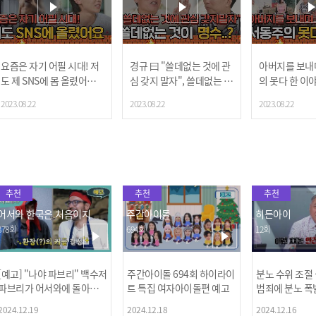
요즘은 자기 어필 시대! 저
경규 曰 "쓸데없는 것에 관
아버지를 보내며
도 제 SNS에 몸 올렸어요
심 갖지 말자", 쓸데없는 것
의 못다 한 이
🔥
= 명수?
2023.08.22
2023.08.22
2023.08.22
추천
추천
추천
어서와 한국은 처음이지
주간아이돌
히든아이
378회
694회
12회
[예고] "나야 파브리" 백수저
주간아이돌 694회 하이라이
분노 수위 조절
파브리가 어서와에 돌아왔
트 특집 여자아이돌편 예고
범죄에 분노 폭
다! 파브리&레오의 환장(?)
2024.12.19
2024.12.18
2024.12.16