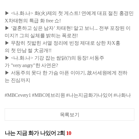
▶ <나.화.나> 화(火)제의 첫 게스트! 연예계 대표 절친 홍경민
X차태현의 특급 화 free 쇼!
▶ ‘결혼하고 싶은 남자’ 차태현! 알고 보니... 전부 포장된 이
미지?! 그의 실체를 밝히는 폭로전!
▶ 무참히 짓밟힌 서열 정리에 빈정 제대로 상한 차X홍
의 첫 만남 썰 大공개!!
▶ <나.화.나> 기강 잡는 쌈닭(?)의 등장! 서동주
가 "very angry"한 사연은?
▶ 서동주의 못다 한 가슴 아픈 이야기, 故서세원에게 전하
는 진심까지
#MBCevery1 #MBC에브리원 #나는지금화가나있어 #나화나
목록보기
나는 지금 화가 나있어 2회
10