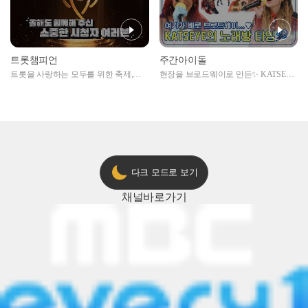
트롯챔피언
주간아이돌
트롯을 사랑하는 모두를 위한 축제,
현장을 브로드웨이로 만든✨ KATSEYE
2024 트롯챔피언 어워즈 l <트롯챔피언
의 노래방 타임🎤
> 55회 l 12월 19일 (목) 저녁 8시 MBC
ON 방송 [예고]
다크 모드로 보기
채널
바로가기