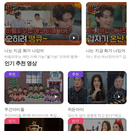
나는 지금 화가 나있어
나는 지금 화가 나있어
바람피우는 애인 이해 가능? 불가능? 오히려 땡큐~
아니 무슨 여사친이야!!! 갑자
인기 추천 영상
추천
추천
주간아이돌
히든아이
주간아이돌 695회 하이라이트 특집 남
당신의 집이 생중계 되고 있다? 예상치
자아이돌편 예고
못한 곳에서 일어나는 불법촬영 범죄!
인기
인기