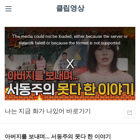
클립영상
This
is
a
The media could not be loaded, either because the server or
modal
window.
network failed or because the format is not supported.
나는 지금 화가 나있어
아버지를 보내며... 서동주의 못다 한 이야기