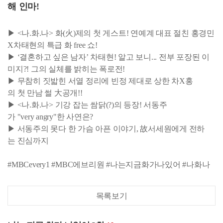
해 인마!
▶ <나.화.나> 화(火)제의 첫 게스트! 연예계 대표 절친 홍경민
X차태현의 특급 화 free 쇼!
▶ ‘결혼하고 싶은 남자’ 차태현! 알고 보니... 전부 포장된 이
미지?! 그의 실체를 밝히는 폭로전!
▶ 무참히 짓밟힌 서열 정리에 빈정 제대로 상한 차X홍
의 첫 만남 썰 大공개!!
▶ <나.화.나> 기강 잡는 쌈닭(?)의 등장! 서동주
가 "very angry"한 사연은?
▶ 서동주의 못다 한 가슴 아픈 이야기, 故서세원에게 전하
는 진심까지
#MBCevery1 #MBC에브리원 #나는지금화가나있어 #나화나
목록보기