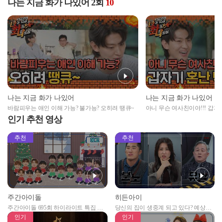
나는 지금 화가 나있어 2회
10
나는 지금 화가 나있어
나는 지금 화가 나있어
바람피우는 애인 이해 가능? 불가능? 오히려 땡큐~
아니 무슨 여사친이야!!! 갑자
인기 추천 영상
추천
추천
주간아이돌
히든아이
주간아이돌 695회 하이라이트 특집 남
당신의 집이 생중계 되고 있다? 예상치
자아이돌편 예고
못한 곳에서 일어나는 불법촬영 범죄!
인기
인기