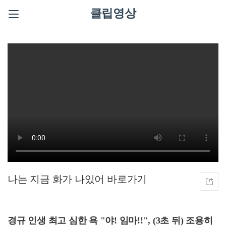
클립영상
나는 지금 화가 나있어
경규 인생 최고 심한 욕 "야! 임마!!", (3초 뒤) 조용히