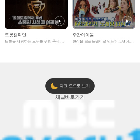
트롯챔피언
주간아이돌
트롯을 사랑하는 모두를 위한 축제,
현장을 브로드웨이로 만든✨ KATSEYE
2024 트롯챔피언 어워즈 l <트롯챔피언
의 노래방 타임🎤
> 55회 l 12월 19일 (목) 저녁 8시 MBC
ON 방송 [예고]
다크 모드로 보기
채널
바로가기