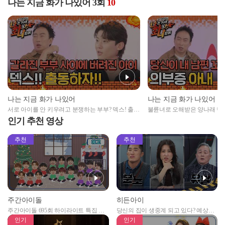
나는 지금 화가 나있어 3회
10
나는 지금 화가 나있어
나는 지금 화가 나있어
서로 아이를 안 키우려고 분쟁하는 부부? 덱스! 출동
불륜녀로 오해받은 양나래 변호사
하자!!
편 꼬셨잖아!!!!"
인기 추천 영상
추천
추천
주간아이돌
히든아이
주간아이돌 695회 하이라이트 특집 남
당신의 집이 생중계 되고 있다? 예상치
자아이돌편 예고
못한 곳에서 일어나는 불법촬영 범죄!
인기
인기