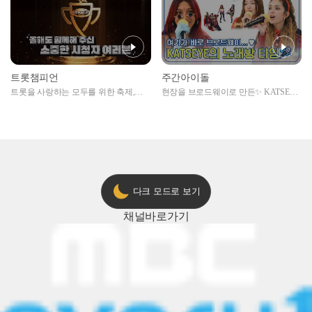
트롯챔피언
주간아이돌
트롯을 사랑하는 모두를 위한 축제,
현장을 브로드웨이로 만든✨ KATSEYE
2024 트롯챔피언 어워즈 l <트롯챔피언
의 노래방 타임🎤
> 55회 l 12월 19일 (목) 저녁 8시 MBC
ON 방송 [예고]
다크 모드로 보기
채널
바로가기