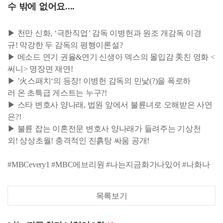
수 밖에 없어요....
▶ 천만 신화, ‘극한직업’ 감독 이병헌과 원조 개감독 이경
규! 막강한 두 감독의 평행이론설?
▶ 메소드 연기 권율&연기 신생아 덱스의 몰입감 美친 영화 <
써니> 명장면 재연!
▶ ’火스패치‘의 등장! 이병헌 감독의 민낯(?)을 폭로하
러 온 초특급 게스트는 누구?!
▶ 스타 변호사 양나래, 법원 앞에서 불륜녀로 오해받은 사연
은?!
▶ 불륜 잡는 이혼전문 변호사 양나래가 들려주는 기상천
외! 상상초월! 충격적인 진흙탕 싸움 공개!
#MBCevery1 #MBC에브리원 #나는지금화가나있어 #나화나
목록보기