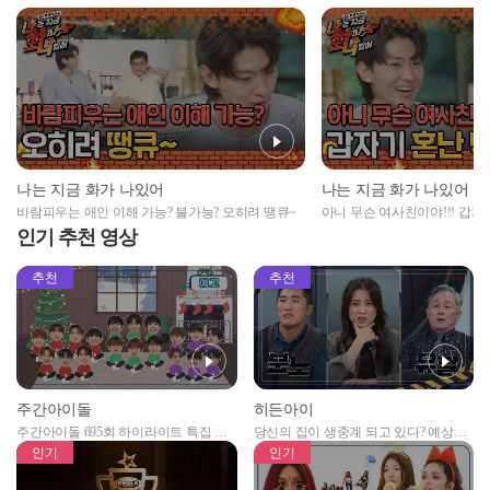
나는 지금 화가 나있어
나는 지금 화가 나있어
바람피우는 애인 이해 가능? 불가능? 오히려 땡큐~
아니 무슨 여사친이야!!! 갑자
인기 추천 영상
추천
추천
주간아이돌
히든아이
주간아이돌 695회 하이라이트 특집 남
당신의 집이 생중계 되고 있다? 예상치
자아이돌편 예고
못한 곳에서 일어나는 불법촬영 범죄!
인기
인기