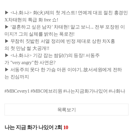
▶ <나.화.나> 화(火)제의 첫 게스트! 연예계 대표 절친 홍경민
X차태현의 특급 화 free 쇼!
▶ ‘결혼하고 싶은 남자’ 차태현! 알고 보니... 전부 포장된 이
미지?! 그의 실체를 밝히는 폭로전!
▶ 무참히 짓밟힌 서열 정리에 빈정 제대로 상한 차X홍
의 첫 만남 썰 大공개!!
▶ <나.화.나> 기강 잡는 쌈닭(?)의 등장! 서동주
가 "very angry"한 사연은?
▶ 서동주의 못다 한 가슴 아픈 이야기, 故서세원에게 전하
는 진심까지
#MBCevery1 #MBC에브리원 #나는지금화가나있어 #나화나
목록보기
나는 지금 화가 나있어 2회
10