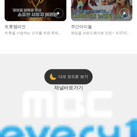
트롯챔피언
주간아이돌
트롯을 사랑하는 모두를 위한 축제,
현장을 브로드웨이로 만든✨ KATSEYE
2024 트롯챔피언 어워즈 l <트롯챔피언
의 노래방 타임🎤
> 55회 l 12월 19일 (목) 저녁 8시 MBC
ON 방송 [예고]
다크 모드로 보기
채널
바로가기