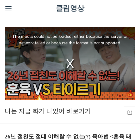
클립영상
This
is
a
The media could not be loaded, either because the server or
modal
window.
network failed or because the format is not supported.
나는 지금 화가 나있어
26년 절친도 절대 이해할 수 없는(?) 육아법 <훈육 태