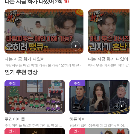
나는 지금 화가 나있어 2회
10
나는 지금 화가 나있어
나는 지금 화가 나있어
바람피우는 애인 이해 가능? 불가능? 오히려 땡큐~
아니 무슨 여사친이야!!! 갑자
인기 추천 영상
추천
추천
주간아이돌
히든아이
주간아이돌 695회 하이라이트 특집 남
당신의 집이 생중계 되고 있다? 예상치
자아이돌편 예고
못한 곳에서 일어나는 불법촬영 범죄!
인기
인기