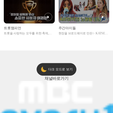
트롯챔피언
주간아이돌
트롯을 사랑하는 모두를 위한 축제,
현장을 브로드웨이로 만든✨ KATSEYE
2024 트롯챔피언 어워즈 l <트롯챔피언
의 노래방 타임🎤
> 55회 l 12월 19일 (목) 저녁 8시 MBC
ON 방송 [예고]
다크 모드로 보기
채널
바로가기