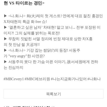
현 VS 타이르는 경민>
▶ <나.화.나> 화(火)제의 첫 게스트! 연예계 대표 절친 홍경민
X차태현의 특급 화 free 쇼!
▶ ‘결혼하고 싶은 남자’ 차태현! 알고 보니... 전부 포장된 이
미지?! 그의 실체를 밝히는 폭로전!
▶ 무참히 짓밟힌 서열 정리에 빈정 제대로 상한 차X홍
의 첫 만남 썰 大공개!!
▶ <나.화.나> 기강 잡는 쌈닭(?)의 등장! 서동주
가 "very angry"한 사연은?
▶ 서동주의 못다 한 가슴 아픈 이야기, 故서세원에게 전하
는 진심까지
#MBCevery1 #MBC에브리원 #나는지금화가나있어 #나화나
목록보기