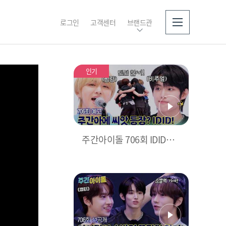
로그인
고객센터
브랜드관
소개
인기
주간아이돌 706회 IDID편
예고