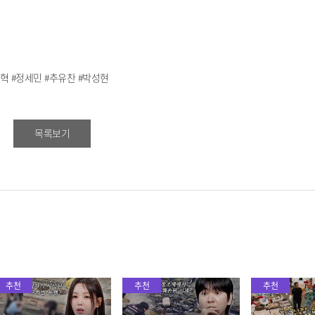
준혁 #정세민 #추유찬 #박성현
목록보기
추천
추천
추천