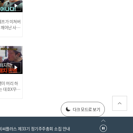
[Weekly Idol] 숙소의 평화
를 위협하는 무법자 ID 멤
버?! l #주간아이돌 l EP.70
 셰프가 미쳐버
6
이 깨어난 사건
[Weekly Idol] 김민재&박
성현 or 박원빈&정세민 케
미력 더 뿜뿜! 한 ID 멤버즈
러스] 외부감사인 선임 공고
이 머리 하
는? l #주간아이돌 l EP.706
는 대호X무진
 l #MBCev
025년 재무제표
다크 모드로 보기
엠비씨플러스 제33기 정기주주총회 소집 안내
[Weekly Idol] 극적인 합의