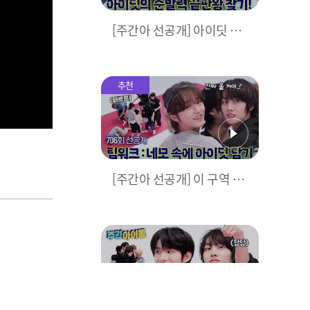
[주간아 선공개] 아이딧 순
발력? 아니 창의력 끝판왕
찾기!🧠💥
추천
[주간아 선공개] 이 구역 팀
워크 맛집! 《작전명: 네모
속에 아이딧 담기》