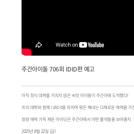
아이돌챔프
셀럽챔프
주간아이돌 706회 IDID편 예고
아직 정식 데뷔를 거치지 않은 씨앗 아이돌이 주간아에 도착했다!
프리 데뷔와 함께 I did it을 외치며 뭐든 해내는 다채로운 매력을 
청량 매력 가득 채운 아이딧은 주간아에서 어떤 활약들을 보여줄지
2025년 8월 22일 (금)