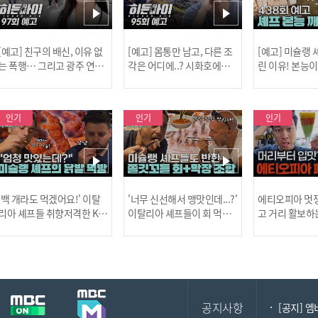
[예고] 친구의 배신, 이유 없
[예고] 몸통만 남고, 다른 조
[예고] 미슐랭
는 폭행… 그리고 광주 연속
각은 어디에..? 시화호에서
린 이유! 본능
살인 사건의 진실!
드러난 충격적인 토막 살인
은?
사건!
인기
인기
인기
[MBC플
'백 개라도 먹겠어요!' 이탈
'너무 신선해서 맹맛인데...?'
에티오피아 멋쟁
리아 셰프들 취향저격한 K-
이탈리아 셰프들이 회 먹다
고 거리 활보하
발! l #어서와한국은처음
막장에 빠진 이유 l #어서와
l #위대한가이드3
이지 l #MBCevery1 l EP.43
한국은처음이지 l #MBCeve
ery1 l EP.6
[공지] 2
7
ry1 l EP.437
공지사항
[공지] 