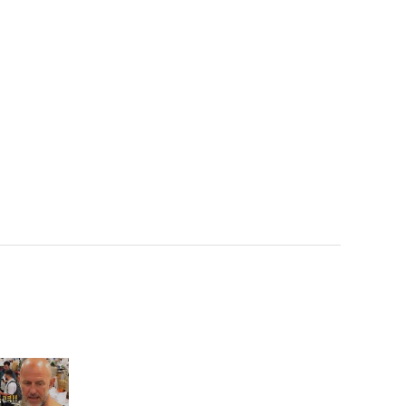
[Weekly Idol] 아이딧 끈끈
팀워크 인증! 지압 발판과
함께하는 HUG TIME♥ l #
주간아이돌 l EP.706
[Weekly Idol] 순발력 TOP
3의 결승전 진행! 세민X원
빈X용훈의 민첩한 하루 되
세요~! l #주간아이돌 l l E
P.706