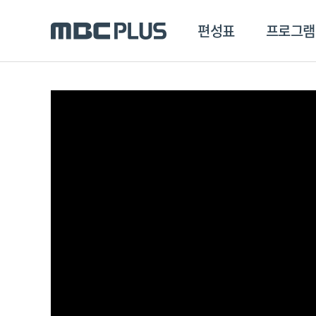
편성표
프로그램
편성표
프로그램
클립
MBC 에브리원
방영프로그램
전체
MBC 스포츠+
종영프로그램
MBC 드라마넷
MBC 온
MBC 엠
MBC 디지털
에브리원
ALL THE K-POP