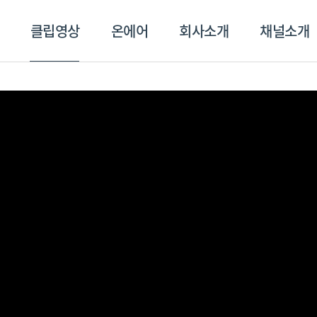
클립영상
온에어
회사소개
채널소개
영상
온에어
회사소개
채널
스포츠플러스
트롯869