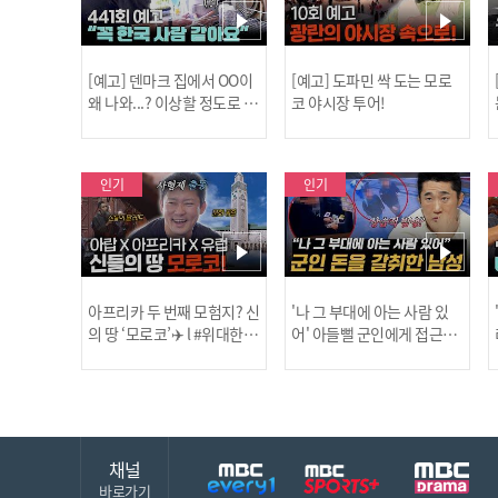
[예고] 덴마크 집에서 OO이
[예고] 도파민 싹 도는 모로
왜 나와...? 이상할 정도로 한
코 야시장 투어!
국을 사랑하는 우리 형을 제
보합니다!
인기
인기
아프리카 두 번째 모험지? 신
'나 그 부대에 아는 사람 있
의 땅 ‘모로코’✈️ l #위대한가
어' 아들뻘 군인에게 접근한
남성 l #히든아이 l #MBCev
닭
이드3 l #MBCevery1 l EP.9
ery1 l EP.94
채널
바로가기