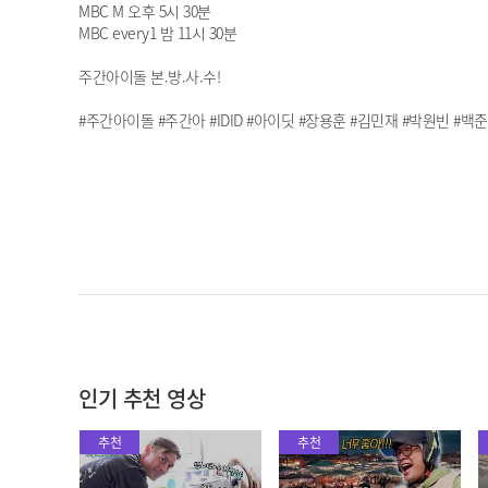
MBC M 오후 5시 30분
MBC every1 밤 11시 30분
주간아이돌 본.방.사.수!
#주간아이돌 #주간아 #IDID #아이딧 #장용훈 #김민재 #박원빈 #백
인기 추천 영상
추천
추천