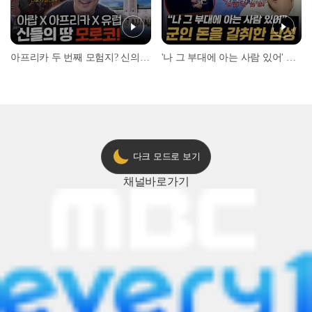
아프리카 두 번째 모험지? 신의 땅 ‘모로코’✈️ l #위대한가이드3 l #MBCevery1 l EP.9
'나 그 부대에 아는 사람 있어' 아들뻘 군인에게 접근한 남성 l #히든아이 l #MBCevery1 l EP.94
다크 모드로 보기
채널
바로가기