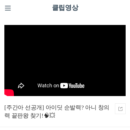
클립영상
[주간아 선공개] 아이딧 순발력? 아니 창의
력 끝판왕 찾기!🧠💥