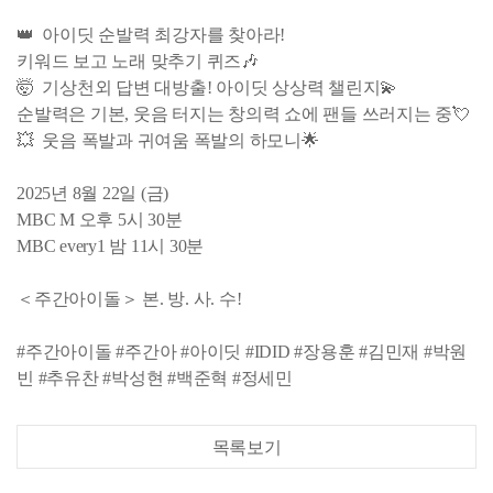
👑 아이딧 순발력 최강자를 찾아라!
키워드 보고 노래 맞추기 퀴즈🎶
🤯 기상천외 답변 대방출! 아이딧 상상력 챌린지💫
순발력은 기본, 웃음 터지는 창의력 쇼에 팬들 쓰러지는 중💘
💥 웃음 폭발과 귀여움 폭발의 하모니🌟
2025년 8월 22일 (금)
MBC M 오후 5시 30분
MBC every1 밤 11시 30분
＜주간아이돌＞ 본. 방. 사. 수!
#주간아이돌 #주간아 #아이딧 #IDID #장용훈 #김민재 #박원
빈 #추유찬 #박성현 #백준혁 #정세민
목록보기