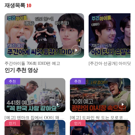
재생목록
10
주간아이돌 706회 IDID편 예고
인기 추천 영상
추천
추천
[예고] 덴마크 집에서 OO이 왜 나와...? 이상할 정도로 한국을 사랑하는 우리 형을 제보합니다!
[예고] 도파민 싹 도는 모로코 야시장 투어!
인기
인기